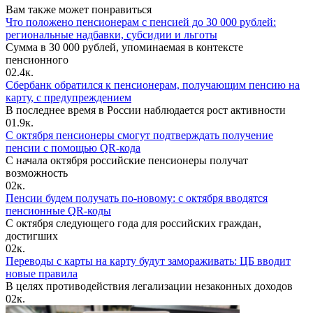
Вам также может понравиться
Что положено пенсионерам с пенсией до 30 000 рублей:
региональные надбавки, субсидии и льготы
Сумма в 30 000 рублей, упоминаемая в контексте
пенсионного
0
2.4к.
Сбербанк обратился к пенсионерам, получающим пенсию на
карту, с предупреждением
В последнее время в России наблюдается рост активности
0
1.9к.
С октября пенсионеры смогут подтверждать получение
пенсии с помощью QR-кода
С начала октября российские пенсионеры получат
возможность
0
2к.
Пенсии будем получать по-новому: с октября вводятся
пенсионные QR-коды
С октября следующего года для российских граждан,
достигших
0
2к.
Переводы с карты на карту будут замораживать: ЦБ вводит
новые правила
В целях противодействия легализации незаконных доходов
0
2к.