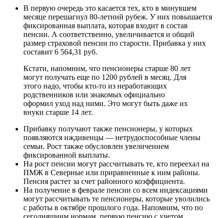
В первую очередь это касается тех, кто в минувшем
месяце перешагнул 80-летний рубеж. У них повышается
фиксированная выплата, которая входит в состав
пенсии. А соответственно, увеличивается и общий
размер страховой пенсии по старости. Прибавка у них
составит 6 564,31 руб.
Кстати, напомним, что пенсионеры старше 80 лет
могут получать еще по 1200 рублей в месяц. Для
этого надо, чтобы кто-то из неработающих
родственников или знакомых официально
оформил уход над ними. Это могут быть даже их
внуки старше 14 лет.
Прибавку получают также пенсионеры, у которых
появляются иждивенцы — нетрудоспособные члены
семьи. Рост также обусловлен увеличением
фиксированной выплаты.
На рост пенсии могут рассчитывать те, кто переехал на
ПМЖ в Северные или приравненные к ним районы.
Пенсия растет за счет районного коэффициента.
На получение в феврале пенсии со всем индексациями
могут рассчитывать те пенсионеры, которые уволились
с работы в октябре прошлого года. Напомним, что по
сегодняшним нормам, первую пенсию с учетом