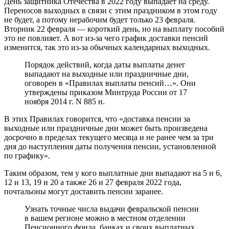
День защитника Отечества в 2022 году выпадает на среду.
Переносов выходных в связи с этим праздником в этом году
не будет, а потому нерабочим будет только 23 февраля.
Вторник 22 февраля — короткий день, но на выплату пособий
это не повлияет. А вот из-за чего график доставки пенсий
изменится, так это из-за обычных календарных выходных.
Порядок действий, когда даты выплаты денег
выпадают на выходные или праздничные дни,
оговорен в «Правилах выплаты пенсий…». Они
утверждены приказом Минтруда России от 17
ноября 2014 г. N 885 н.
В этих Правилах говорится, что «доставка пенсии за
выходные или праздничные дни может быть произведена
досрочно в пределах текущего месяца и не ранее чем за три
дня до наступления даты получения пенсии, установленной
по графику».
Таким образом, тем у кого выплатные дни выпадают на 5 и 6,
12 и 13, 19 и 20 а также 26 и 27 февраля 2022 года,
почтальоны могут доставить пенсии заранее.
Узнать точные числа выдачи февральской пенсии
в вашем регионе можно в местном отделении
Пенсионного фонда, банках и своих выплатных