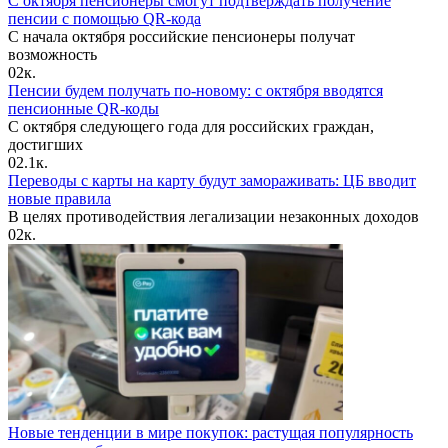
С октября пенсионеры смогут подтверждать получение
пенсии с помощью QR-кода
С начала октября российские пенсионеры получат
возможность
0
2к.
Пенсии будем получать по-новому: с октября вводятся
пенсионные QR-коды
С октября следующего года для российских граждан,
достигших
0
2.1к.
Переводы с карты на карту будут замораживать: ЦБ вводит
новые правила
В целях противодействия легализации незаконных доходов
0
2к.
Новые тенденции в мире покупок: растущая популярность