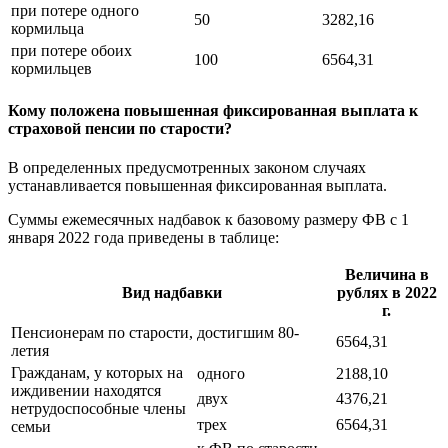
при потере одного
50
3282,16
кормильца
при потере обоих
100
6564,31
кормильцев
Кому положена повышенная фиксированная выплата к
страховой пенсии по старости?
В определенных предусмотренных законом случаях
устанавливается повышенная фиксированная выплата.
Суммы ежемесячных надбавок к базовому размеру ФВ с 1
января 2022 года приведены в таблице:
Величина в
Вид надбавки
рублях в 2022
г.
Пенсионерам по старости, достигшим 80-
6564,31
летия
Гражданам, у которых на
одного
2188,10
иждивении находятся
двух
4376,21
нетрудоспособные члены
трех
6564,31
семьи