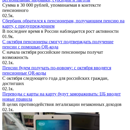
Сумма в 30 000 рублей, упоминаемая в контексте
пенсионного
0
2.5к.
Сбербанк обратился к пенсионерам, получающим пенсию на
карту, с предупреждением
В последнее время в России наблюдается рост активности
0
1.9к.
С октября пенсионеры смогут подтверждать получение
пенсии с помощью QR-кода
С начала октября российские пенсионеры получат
возможность
0
2.1к.
Пенсии будем получать по-новому: с октября вводятся
пенсионные QR-коды
С октября следующего года для российских граждан,
достигших
0
2.1к.
Переводы с карты на карту будут замораживать: ЦБ вводит
новые правила
В целях противодействия легализации незаконных доходов
0
2.1к.