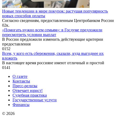
Новые тенденции в мире покупок: растущая популярность
новых способов оплаты
Согласно сведениям, предоставленным Центробанком России
0
2к.
«Помогать нужно всем семьям»: в Госдуме предложили
пересмотреть условии выплат
В России предложили изменить действующие критерии
предоставления
0
152
Всем, у кого есть сбережения, сказали, куда выгоднее их
вложить
В настоящее время россияне имеют отличный и простой
0
141
О газете
Контакты
Пресс-релизы
Отвечает юрист!
Судебная практика
Государственные услуги
Финансы
© 2026