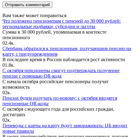
Вам также может понравиться
Что положено пенсионерам с пенсией до 30 000 рублей:
региональные надбавки, субсидии и льготы
Сумма в 30 000 рублей, упоминаемая в контексте
пенсионного
0
2.4к.
Сбербанк обратился к пенсионерам, получающим пенсию на
карту, с предупреждением
В последнее время в России наблюдается рост активности
0
1.8к.
С октября пенсионеры смогут подтверждать получение
пенсии с помощью QR-кода
С начала октября российские пенсионеры получат
возможность
0
2к.
Пенсии будем получать по-новому: с октября вводятся
пенсионные QR-коды
С октября следующего года для российских граждан,
достигших
0
2к.
Переводы с карты на карту будут замораживать: ЦБ вводит
новые правила
В целях противодействия легализации незаконных доходов