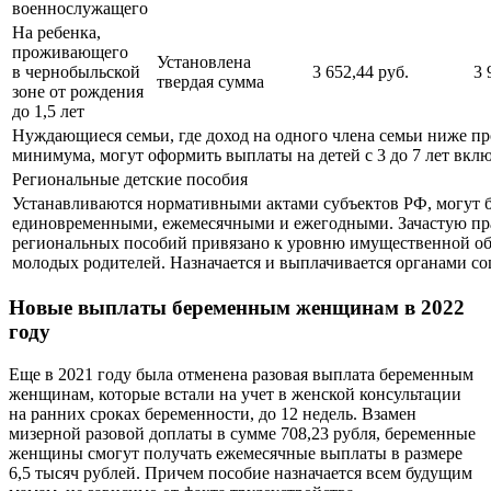
военнослужащего
На ребенка,
проживающего
Установлена
в чернобыльской
3 652,44 руб.
3 
твердая сумма
зоне от рождения
до 1,5 лет
Нуждающиеся семьи, где доход на одного члена семьи ниже п
минимума, могут оформить выплаты на детей с 3 до 7 лет вкл
Региональные детские пособия
Устанавливаются нормативными актами субъектов РФ, могут 
единовременными, ежемесячными и ежегодными. Зачастую пр
региональных пособий привязано к уровню имущественной о
молодых родителей. Назначается и выплачивается органами с
Новые выплаты беременным женщинам в 2022
году
Еще в 2021 году была отменена разовая выплата беременным
женщинам, которые встали на учет в женской консультации
на ранних сроках беременности, до 12 недель. Взамен
мизерной разовой доплаты в сумме 708,23 рубля, беременные
женщины смогут получать ежемесячные выплаты в размере
6,5 тысяч рублей. Причем пособие назначается всем будущим