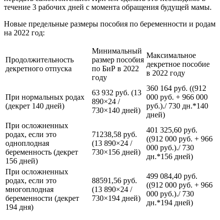
течение 3 рабочих дней с момента обращения будущей мамы.
Новые предельные размеры пособия по беременности и родам
на 2022 год:
Минимальный
Максимальное
Продолжительность
размер пособия
декретное пособие
декретного отпуска
по БиР в 2022
в 2022 году
году
360 164 руб. ((912
63 932 руб. (13
При нормальных родах
000 руб. + 966 000
890×24 /
(декрет 140 дней)
руб.)./ 730 дн.*140
730×140 дней)
дней)
При осложненных
401 325,60 руб.
родах, если это
71238,58 руб.
((912 000 руб. + 966
одноплодная
(13 890×24 /
000 руб.)./ 730
беременность (декрет
730×156 дней)
дн.*156 дней)
156 дней)
При осложненных
499 084,40 руб.
родах, если это
88591,56 руб.
((912 000 руб. + 966
многоплодная
(13 890×24 /
000 руб.)./ 730
беременности (декрет
730×194 дней)
дн.*194 дней)
194 дня)