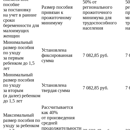
50% от
50
пособие
Размер пособия
регионального
ре
за постановку
привязан к
прожиточного
п
на учет в ранние
прожиточному
минимума для
м
сроки
минимуму
трудоспособного
тр
беременности для
населения
на
малоимущих
женщин
Минимальный
размер пособия
Установлена
по уходу
фиксированная
7 082,85 руб.
7 
за первым
сумма
ребенком до 1,5
лет
Минимальный
размер пособия
по уходу
Установлена
7 082,85 руб.
7 
за вторым
твердая сумма
(и далее) ребенком
до 1,5 лет
Рассчитывается
как 40%
Максимальный
от произведения
размер пособия по
средней
уходу за ребенком
продолжительности