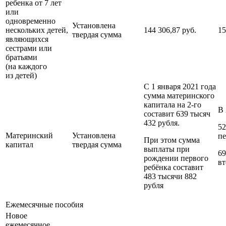
ребенка от 7 лет
или
одновременно
Установлена
нескольких детей,
144 306,87 руб.
15
твердая сумма
являющихся
сестрами или
братьями
(на каждого
из детей)
С 1 января 2021 года
сумма материнского
капитала на 2-го
В 
составит 639 тысяч
432 рубля.
52
Материнский
Установлена
пе
При этом сумма
капитал
твердая сумма
выплаты при
69
рождении первого
вт
ребёнка составит
483 тысячи 882
рубля
Ежемесячные пособия
Новое
ежемесячное