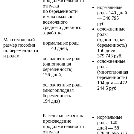
продолжительности
отпуска
нормальные
по беременности
роды 140 дней
и максимально
— 340 795
возможного
руб.
среднего дневного
осложненные
заработка
роды
Максимальный
(одноплодная
нормальные роды
размер пособия
беременность)
— 140 дней,
по беременности
156 дней —
и родам
379 743 руб.
осложненные роды
осложненные
(одноплодная
роды
беременность) —
(многоплодная
156 дней,
беременность)
194 дня — 472
осложненные роды
244,5 руб.
(многоплодная
беременность —
194 дня)
Рассчитывается как
нормальные
произведение
роды 140
продолжительности
дней — 58
отпуска
878,40 руб. (12