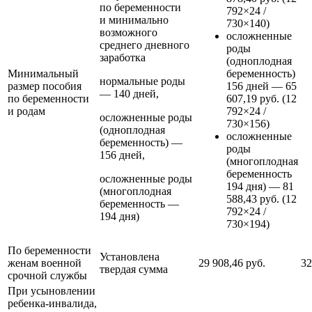
по беременности
792×24 /
и минимально
730×140)
возможного
осложненные
среднего дневного
роды
заработка
(одноплодная
Минимальный
беременность)
нормальные роды
размер пособия
156 дней — 65
— 140 дней,
по беременности
607,19 руб. (12
и родам
792×24 /
осложненные роды
730×156)
(одноплодная
осложненные
беременность) —
роды
156 дней,
(многоплодная
беременность
осложненные роды
194 дня) — 81
(многоплодная
588,43 руб. (12
беременность —
792×24 /
194 дня)
730×194)
По беременности
Установлена
женам военной
29 908,46 руб.
32
твердая сумма
срочной службы
При усыновлении
ребенка-инвалида,