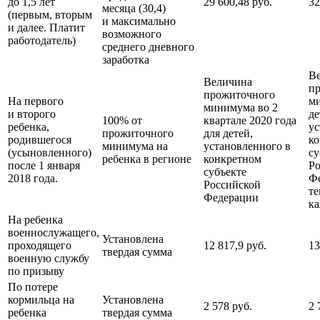
до 1,5 лет
29 600,48 руб.
32
месяца (30,4)
(первым, вторым
и максимально
и далее. Платит
возможного
работодатель)
среднего дневного
заработка
В
Величина
п
прожиточного
На первого
м
минимума во 2
и второго
де
100% от
квартале 2020 года
ребенка,
ус
прожиточного
для детей,
родившегося
к
минимума на
установленного в
(усыновленного)
су
ребенка в регионе
конкретном
после 1 января
Ро
субъекте
2018 года.
Ф
Российской
т
Федерации
ка
На ребенка
военнослужащего,
Установлена
проходящего
12 817,9 руб.
13
твердая сумма
военную службу
по призыву
По потере
кормильца на
Установлена
2 578 руб.
2 
ребенка
твердая сумма