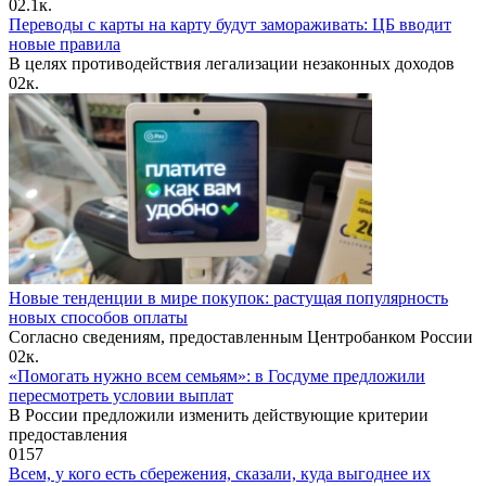
0
2.1к.
Переводы с карты на карту будут замораживать: ЦБ вводит
новые правила
В целях противодействия легализации незаконных доходов
0
2к.
Новые тенденции в мире покупок: растущая популярность
новых способов оплаты
Согласно сведениям, предоставленным Центробанком России
0
2к.
«Помогать нужно всем семьям»: в Госдуме предложили
пересмотреть условии выплат
В России предложили изменить действующие критерии
предоставления
0
157
Всем, у кого есть сбережения, сказали, куда выгоднее их