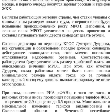
месяце, в первую очередь коснутся зарплат россиян и тарифов
ЖКХ.
Выплаты работающим жителям страны, чьи ставки увязаны с
минимальным размером оплаты труда, с первого июля будут
повышены пропорционально росту МРОТ. Напомним, в
течение июня МРОТ увеличился на десять процентов и
составил пятнадцать тысяч двести семьдесят девять рублей.
Со слов директора по персоналу КРОС Дмитрия Дударева,
все организации в обязательном порядке должны соблюдать
действующее законодательство, этот момент постоянно
отслеживается надзорными органами. Соответственно,
работодатели будут увеличивать размер заработной платы до
обновлённых значений МРОТ. При этом, как отметил
Дударев, оклад работника может быть ниже планки
минимального размера оплаты труда, но за полный
календарный месяц ему должны выплатить зарплату не ниже
этого уровня.
При этом, напоминает РИА «ФАН», с того же числа в
регионах страны вновь произойдёт повышение тарифов ЖКХ
– в среднем от 2,9 процента до 6,5 процента. Минимальное и
максимальное изменение тарифов запланированы в
Свердловской области и Чеченской республике