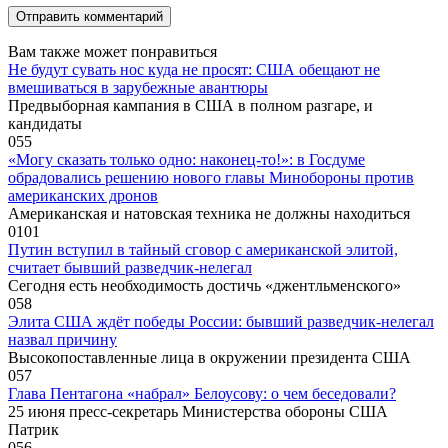
Вам также может понравиться
Не будут сувать нос куда не просят: США обещают не
вмешиваться в зарубежные авантюры
Предвыборная кампания в США в полном разгаре, и
кандидаты
0
55
«Могу сказать только одно: наконец-то!»: в Госдуме
обрадовались решению нового главы Минобороны против
американских дронов
Американская и натовская техника не должны находиться
0
101
Путин вступил в тайный сговор с американской элитой,
считает бывший разведчик-нелегал
Сегодня есть необходимость достичь «джентльменского»
0
58
Элита США ждёт победы России: бывший разведчик-нелегал
назвал причину
Высокопоставленные лица в окружении президента США
0
57
Глава Пентагона «набрал» Белоусову: о чем беседовали?
25 июня пресс-секретарь Министерства обороны США
Патрик
0
56