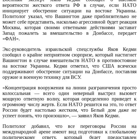
вероятности жесткого ответа РФ в случае, если НАТО
инициирует обострение ситуации на востоке Украины.
Политолог указал, что Вашингтон даже приблизительно не
может себе представить, насколько агрессивной будет реакция
Москвы, которая своими ответными действиями заставит
Запад пожалеть за вмешательство в Донбассе, передает
«ФАН».
Экс-руководитель израильской спецслужбы Яков Кедми
сообщил о крайне неприятном сюрпризе, который настигнет
Вашингтон в случае вмешательств НАТО в противостояние
на востоке Украины. Кедми отметил, что США всячески
поддерживают обострение ситуации на Донбассе, поставляя
оружие и военную технику для ВСУ.
«Концентрация вооружения на линии разграничения просто
колоссальная — всего один неверный выстрел вызовет
мощную ответную волну, которая определенно приведет к
огромному числу жертв. Если НАТО решится на это, то ответ
России будет настолько жестким, что Белый дом даже не
успеет понять, что произошло», — заявил Яков Кедми.
Политолог добавил, что все переговоры России на
международной арене имеют вид подготовки к глобальному
политическому ответу, который будет предоставлен