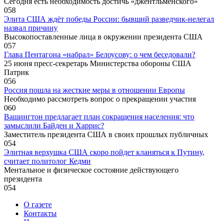
Сегодня есть необходимость достичь «джентльменского»
0
58
Элита США ждёт победы России: бывший разведчик-нелегал
назвал причину
Высокопоставленные лица в окружении президента США
0
57
Глава Пентагона «набрал» Белоусову: о чем беседовали?
25 июня пресс-секретарь Министерства обороны США
Патрик
0
56
Россия пошла на жесткие меры в отношении Европы
Необходимо рассмотреть вопрос о прекращении участия
0
60
Вашингтон предлагает план сокращения населения: что
замыслили Байден и Харрис?
Заместитель президента США в своих прошлых публичных
0
54
Элитная верхушка США скоро пойдет кланяться к Путину,
считает политолог Кедми
Ментальное и физическое состояние действующего
президента
0
54
О газете
Контакты