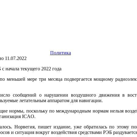
Политика
но
11.07.2022
 по меньшей мере три месяца подвергается мощному радиоэле
 число сообщений о нарушении воздушного движения в вос
ьзуемые летательным аппаратом для навигации.
ющие нормы, поскольку по международным нормам нельзя воздей
рганизация ICAO.
алось. Норвегия, пишет издание, уже обратилась по этому по
росов и ситуация вокруг воздействия средствами РЭБ раздувае