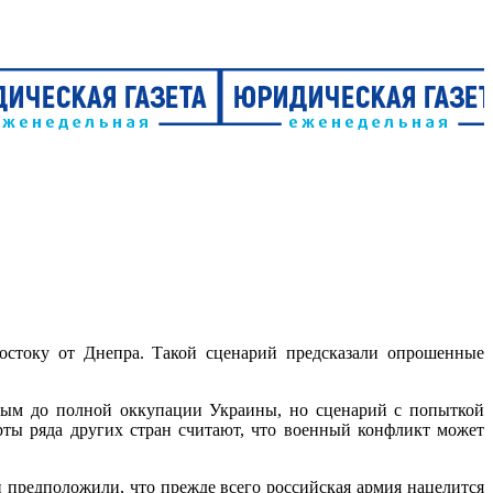
востоку от Днепра. Такой сценарий предсказали опрошенные
Крым до полной оккупации Украины, но сценарий с попыткой
рты ряда других стран считают, что военный конфликт может
 предположили, что прежде всего российская армия нацелится