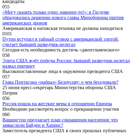
кандидаты
0
55
«Могу сказать только одно: наконец-то!»: в Госдуме
обрадовались решению нового главы Минобороны против
американских дронов
Американская и натовская техника не должны находиться
0
101
Путин вступил в тайный сговор с американской элитой,
считает бывший разведчик-нелегал
Сегодня есть необходимость достичь «джентльменского»
0
58
Элита США ждёт победы России: бывший разведчик-нелегал
назвал причину
Высокопоставленные лица в окружении президента США
0
57
Глава Пентагона «набрал» Белоусову: о чем беседовали?
25 июня пресс-секретарь Министерства обороны США
Патрик
0
56
Россия пошла на жесткие меры в отношении Европы
Необходимо рассмотреть вопрос о прекращении участия
0
60
Вашингтон предлагает план сокращения населения: что
замыслили Байден и Харрис?
Заместитель президента США в своих прошлых публичных