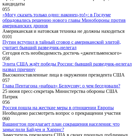
кандидаты
0
55
«Могу сказать только одно: наконец-то!»: в Госдуме
обрадовались решению нового главы Минобороны против
американских дронов
Американская и натовская техника не должны находиться
0
101
Путин вступил в тайный сговор с американской элитой,
считает бывший разведчик-нелегал
Сегодня есть необходимость достичь «джентльменского»
0
58
Элита США ждёт победы России: бывший разведчик-нелегал
назвал причину
Высокопоставленные лица в окружении президента США
0
57
Глава Пентагона «набрал» Белоусову: о чем беседовали?
25 июня пресс-секретарь Министерства обороны США
Патрик
0
56
Россия пошла на жесткие меры в отношении Европы
Необходимо рассмотреть вопрос о прекращении участия
0
60
Вашингтон предлагает план сокращения населения: что
замыслили Байден и Харрис?
Заместитель президента США в своих прошлых публичных