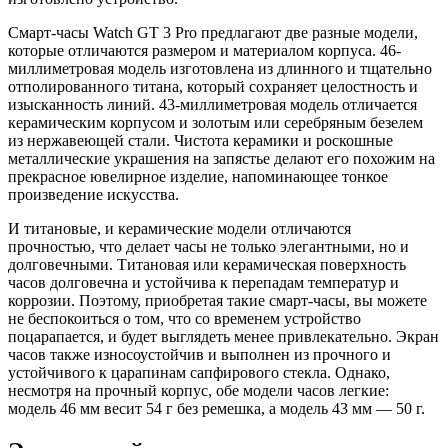
Смарт-часы Watch GT 3 Pro предлагают две разные модели,
которые отличаются размером и материалом корпуса. 46-
миллиметровая модель изготовлена из длинного и тщательно
отполированного титана, который сохраняет целостность и
изысканность линий. 43-миллиметровая модель отличается
керамическим корпусом и золотым или серебряным безелем
из нержавеющей стали. Чистота керамики и роскошные
металлические украшения на запястье делают его похожим на
прекрасное ювелирное изделие, напоминающее тонкое
произведение искусства.
И титановые, и керамические модели отличаются
прочностью, что делает часы не только элегантными, но и
долговечными. Титановая или керамическая поверхность
часов долговечна и устойчива к перепадам температур и
коррозии. Поэтому, приобретая такие смарт-часы, вы можете
не беспокоиться о том, что со временем устройство
поцарапается, и будет выглядеть менее привлекательно. Экран
часов также износоустойчив и выполнен из прочного и
устойчивого к царапинам сапфирового стекла. Однако,
несмотря на прочный корпус, обе модели часов легкие:
модель 46 мм весит 54 г без ремешка, а модель 43 мм — 50 г.