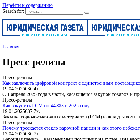
Перейти к содержанию
Search for:
Главная
Пресс-релизы
Пресс-релизы
Как заключить цифровой контракт с единственным поставщико
19.04.2025
0
36.4к.
С 1 апреля 2025 года в части, касающейся закупок товаров и
Пресс-релизы
Как закупить ГСМ по 44-ФЗ в 2025 году
19.04.2025
0
37.7к.
Закупка горюче-смазочных материалов (ГСМ) важна для компан
Пресс-релизы
Почему трескается стекло варочной панели и как этого избежат
17.04.2025
0
36.7к.
Варочная панель – незаменимый помощник на кухне. Она удобна