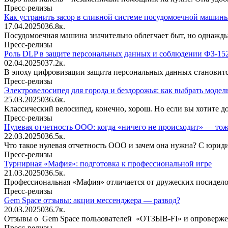
Пресс-релизы
Как устранить засор в сливной системе посудомоечной машин
17.04.2025
0
36.8к.
Посудомоечная машина значительно облегчает быт, но однажды
Пресс-релизы
Роль DLP в защите персональных данных и соблюдении ФЗ-15
02.04.2025
0
37.2к.
В эпоху цифровизации защита персональных данных становится
Пресс-релизы
Электровелосипед для города и бездорожья: как выбрать модель
25.03.2025
0
36.6к.
Классический велосипед, конечно, хорош. Но если вы хотите д
Пресс-релизы
Нулевая отчетность ООО: когда «ничего не происходит» — тож
22.03.2025
0
36.5к.
Что такое нулевая отчетность ООО и зачем она нужна? С юридич
Пресс-релизы
Турнирная «Мафия»: подготовка к профессиональной игре
21.03.2025
0
36.5к.
Профессиональная «Мафия» отличается от дружеских посиделок
Пресс-релизы
Gem Space отзывы: акции мессенджера — развод?
20.03.2025
0
36.7к.
Отзывы о Gem Space пользователей «ОТЗЫВ-FI» и опровержение
Пресс-релизы