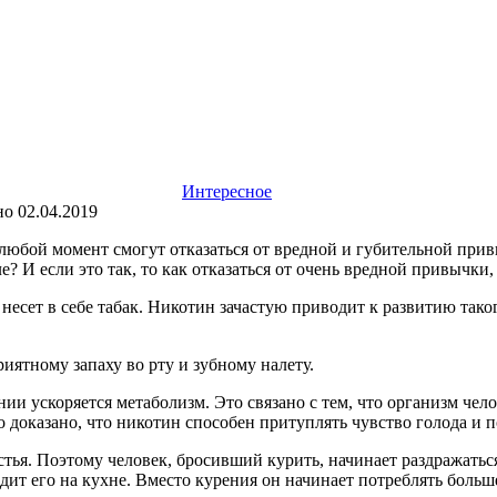
Интересное
но
02.04.2019
 любой момент смогут отказаться от вредной и губительной прив
е? И если это так, то как отказаться от очень вредной привычки,
есет в себе табак. Никотин зачастую приводит к развитию таког
иятному запаху во рту и зубному налету.
и ускоряется метаболизм. Это связано с тем, что организм чел
но доказано, что никотин способен притуплять чувство голода и 
тья. Поэтому человек, бросивший курить, начинает раздражаться
одит его на кухне. Вместо курения он начинает потреблять боль