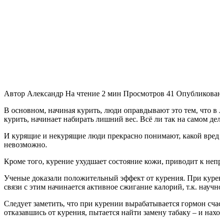
Автор
Александр
На чтение
2 мин
Просмотров
41
Опубликова
В основном, начиная курить, люди оправдывают это тем, что в
курить, начинает набирать лишний вес. Всё ли так на самом дел
И курящие и некурящие люди прекрасно понимают, какой вред н
невозможно.
Кроме того, курение ухудшает состояние кожи, приводит к непр
Ученые доказали положительный эффект от курения. При курени
связи с этим начинается активное сжигание калорий, т.к. науч
Следует заметить, что при курении вырабатывается гормон счас
отказавшись от курения, пытается найти замену табаку – и нах