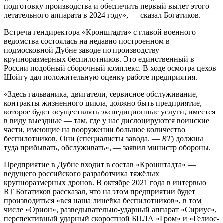
подготовку производства и обеспечить первый вылет этого
летательного аппарата в 2024 году», — сказал Богатиков.
Встреча гендиректора «Кронштадта» с главой военного
ведомства состоялась на недавно построенном в
подмосковной Дубне заводе по производству
крупноразмерных беспилотников. Это единственный в
России подобный сборочный комплекс. В ходе осмотра цехов
Шойгу дал положительную оценку работе предприятия.
«Здесь гальваника, двигатели, сервисное обслуживание,
контракты жизненного цикла, должно быть предприятие,
которое будет осуществлять экспедиционные услуги, имеется
в виду выездные — там, где у нас дислоцируются воинские
части, имеющие на вооружении большое количество
беспилотников. Они (специалисты завода. —
RT
) должны
туда прибывать, обслуживать», — заявил министр обороны.
Предприятие в Дубне входит в состав «Кронштадта» —
ведущего российского разработчика тяжёлых
крупноразмерных дронов. В октябре 2021 года в интервью
RT Богатиков рассказал, что на этом предприятии будет
производиться «вся наша линейка беспилотников», в том
числе «Орион», разведывательно-ударный аппарат «Сириус»,
перспективный ударный скоростной БПЛА «Гром» и «Гелиос-