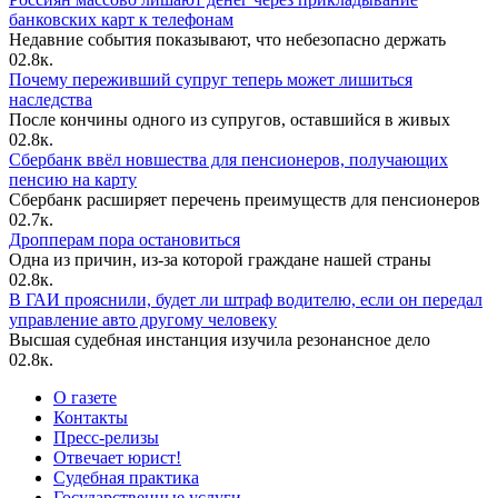
банковских карт к телефонам
Недавние события показывают, что небезопасно держать
0
2.8к.
Почему переживший супруг теперь может лишиться
наследства
После кончины одного из супругов, оставшийся в живых
0
2.8к.
Сбербанк ввёл новшества для пенсионеров, получающих
пенсию на карту
Сбербанк расширяет перечень преимуществ для пенсионеров
0
2.7к.
Дропперам пора остановиться
Одна из причин, из-за которой граждане нашей страны
0
2.8к.
В ГАИ прояснили, будет ли штраф водителю, если он передал
управление авто другому человеку
Высшая судебная инстанция изучила резонансное дело
0
2.8к.
О газете
Контакты
Пресс-релизы
Отвечает юрист!
Судебная практика
Государственные услуги