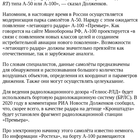
RT
) типа А-50 или А-100», — сказал Долженков.
Напомним, в настоящее время в России осуществляется
модернизация парка самолётов А-50. Наряду с этим ожидается
появление «летающего радара» А-100 «Премьер». Как
говорится на сайте Минобороны РФ, А-100 проектируется «в
связи с появлением новых классов целей и созданием
истребительной авиации нового поколения». Возможности
«летающего радара» должны значительно превзойти как
отечественные, так и зарубежные аналоги.
По словам специалистов, данные самолёты предназначены
для обнаружения и распознавания большого количества
воздушных объектов, определения их координат и параметров
движения. Также они могут осуществлять целеуказание.
Для ведения радиолокационного дозора «Гелиос-РЛД» будет
использовать бортовую радиолокационную систему (БРЛС). В
2020 году в комментарии РИА Новости Долженков сообщил,
что, скорее всего, в качестве радара на детище «Кронштадта»
будет установлен фрагмент радиолокационной станции
«Премьера».
Про электронную начинку этого самолёта известно немного.
По информации «Ростеха», на борту А-100 размещаются