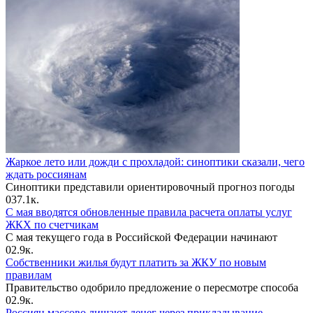
Жаркое лето или дожди с прохладой: синоптики сказали, чего
ждать россиянам
Синоптики представили ориентировочный прогноз погоды
0
37.1к.
С мая вводятся обновленные правила расчета оплаты услуг
ЖКХ по счетчикам
С мая текущего года в Российской Федерации начинают
0
2.9к.
Собственники жилья будут платить за ЖКУ по новым
правилам
Правительство одобрило предложение о пересмотре способа
0
2.9к.
Россиян массово лишают денег через прикладывание