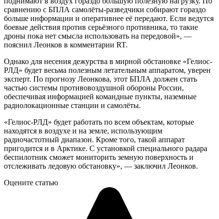
поднимают в воздух гораздо большую полезную нагрузку. По
сравнению с БПЛА самолёты-разведчики собирают гораздо
больше информации и оперативнее её передают. Если ведутся
боевые действия против серьёзного противника, то такие
дроны пока нет смысла использовать на передовой», —
пояснил Леонков в комментарии RT.
Однако для несения дежурства в мирной обстановке «Гелиос-
РЛД» будет весьма полезным летательным аппаратом, уверен
эксперт. По прогнозу Леонкова, этот БПЛА должен стать
частью системы противовоздушной обороны России,
обеспечивая информацией командные пункты, наземные
радиолокационные станции и самолёты.
«Гелиос-РЛД» будет работать по всем объектам, которые
находятся в воздухе и на земле, использующим
радиочастотный диапазон. Кроме того, такой аппарат
пригодится и в Арктике. С установкой специального радара
беспилотник сможет мониторить земную поверхность и
отслеживать ледовую обстановку», — заключил Леонков.
Оцените статью