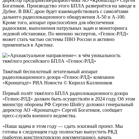
директор предприятия-разработчика АО «Кронштадт» Сергей
Богатиков. Производство этого БПЛА развернётся на заводе в
Дубне. В ВКС дрон будет взаимодействовать с самолётами
дальнего радиолокационного обнаружения А-50 и А-100.
Кроме того, аппарат приспособлен для обеспечения
радиосвязи, выполнения патрульных задач и мониторинга
ледовой обстановки. По мнению экспертов, «Гелиос-РЛД»
может стать частью системы ПВО России и активно
применяться в Арктике.
Тяжёлый беспилотный летательный аппарат
радиолокационного дозора «Гелиос-РЛД» компании
«Кронштадт» РИА Новости © Кирилл Каллиников
Первый полёт тяжёлого БПЛА радиолокационного дозора
«Гелиос-РЛД» должен быть осуществлён в 2024 году. Об этом
министру обороны РФ Сергею Шойгу доложил генеральный
директор АО «Кронштадт» Сергей Богатиков, сообщает
пресс-служба военного ведомства.
«Наша задача в этом году — сдать эскизный проект. Мы
готовы в следующем году полностью выпустить РКД
(рабочую конструкторскую документацию), начать