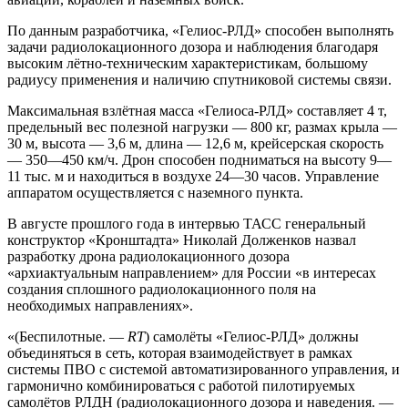
По данным разработчика, «Гелиос-РЛД» способен выполнять
задачи радиолокационного дозора и наблюдения благодаря
высоким лётно-техническим характеристикам, большому
радиусу применения и наличию спутниковой системы связи.
Максимальная взлётная масса «Гелиоса-РЛД» составляет 4 т,
предельный вес полезной нагрузки — 800 кг, размах крыла —
30 м, высота — 3,6 м, длина — 12,6 м, крейсерская скорость
— 350—450 км/ч. Дрон способен подниматься на высоту 9—
11 тыс. м и находиться в воздухе 24—30 часов. Управление
аппаратом осуществляется с наземного пункта.
В августе прошлого года в интервью ТАСС генеральный
конструктор «Кронштадта» Николай Долженков назвал
разработку дрона радиолокационного дозора
«архиактуальным направлением» для России «в интересах
создания сплошного радиолокационного поля на
необходимых направлениях».
«(Беспилотные. —
RT
) самолёты «Гелиос-РЛД» должны
объединяться в сеть, которая взаимодействует в рамках
системы ПВО с системой автоматизированного управления, и
гармонично комбинироваться с работой пилотируемых
самолётов РЛДН (радиолокационного дозора и наведения. —