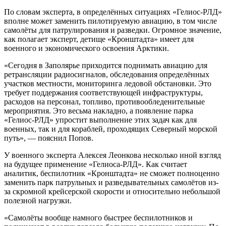
По словам эксперта, в определённых ситуациях «Гелиос-РЛД»
вполне может заменить пилотируемую авиацию, в том числе
самолёты для патрулирования и разведки. Огромное значение,
как полагает эксперт, детище «Кронштадта» имеет для
военного и экономического освоения Арктики.
«Сегодня в Заполярье приходится поднимать авиацию для
ретрансляции радиосигналов, обследования определённых
участков местности, мониторинга ледовой обстановки. Это
требует поддержания соответствующей инфраструктуры,
расходов на персонал, топливо, противообледенительные
мероприятия. Это весьма накладно, а появление парка
«Гелиос-РЛД» упростит выполнение этих задач как для
военных, так и для кораблей, проходящих Северный морской
путь», — пояснил Попов.
У военного эксперта Алексея Леонкова несколько иной взгляд
на будущее применение «Гелиоса-РЛД». Как считает
аналитик, беспилотник «Кронштадта» не сможет полноценно
заменить парк патрульных и разведывательных самолётов из-
за скромной крейсерской скорости и относительно небольшой
полезной нагрузки.
«Самолёты вообще намного быстрее беспилотников и