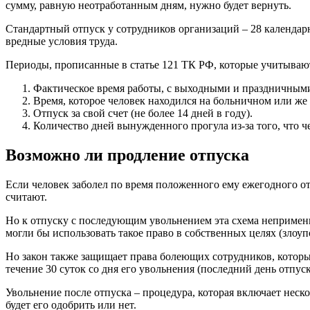
сумму, равную неотработанным дням, нужно будет вернуть.
Стандартный отпуск у сотрудников организаций – 28 календар
вредные условия труда.
Периоды, прописанные в статье 121 ТК РФ, которые учитывают
Фактическое время работы, с выходными и праздничным
Время, которое человек находился на больничном или же
Отпуск за свой счет (не более 14 дней в году).
Количество дней вынужденного прогула из-за того, что ч
Возможно ли продление отпуска
Если человек заболел по время положенного ему ежегодного от
считают.
Но к отпуску с последующим увольнением эта схема неприменим
могли бы использовать такое право в собственных целях (злоу
Но закон также защищает права болеющих сотрудников, котор
течение 30 суток со дня его увольнения (последний день отпуск
Увольнение после отпуска – процедура, которая включает неск
будет его одобрить или нет.