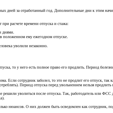
ных дней за отработанный год. Дополнительные дни к этим нач
 при расчете времени отпуска и стажа:
и днями.
 в положенном ему ежегодном отпуске.
еловека уволили незаконно.
пуска, то у него есть полное право его продлить. Период боле
а. Если сотрудник заболел, то это не продлит его отпуск, так 
потреблять). Период отпуска перед увольнением нельзя продлить
ые решили уволиться после отпуска. Так, работодатель или ФС
а).
олько нюансов. О них должен быть осведомлен как сотрудник, по