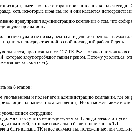
низации, имеет полное и гарантированное право на ежегодный о
авда, есть некоторые нюансы, но и они касаются непосредствен
ременно предупредил администрацию компании о том, что собира
бодившуюся должность.
увольнение нужно не позже, чем за 2 недели до предполагаемой д
на подпись непосредственной в свой последний рабочий день.
вольняется, прописаны в ст. 127 ТК РФ. Но закон не только всец
й, которые злоупотребляют таким правом. Потому уволиться, от
е взятые за свой счет).
ть на 6 этапов:
м увольнением и подает его в администрацию компании, где он р
(резолюция на написанном заявлении). Но он может также и отка
м увольнением сотрудника.
 должны поступить не позднее, чем за 3 дня до начала отпуска.
виды платежей, которые изначально были прописаны в ТД.
олжна быть выдана ТК и все документы, положенные при увольне