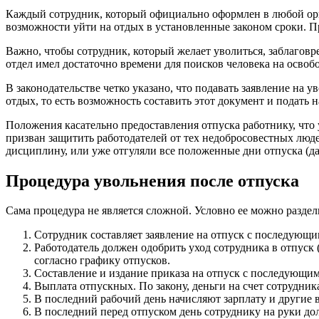
Каждый сотрудник, который официально оформлен в любой орга
возможности уйти на отдых в установленные законом сроки. Пр
Важно, чтобы сотрудник, который желает уволиться, заблагов
отдел имел достаточно времени для поисков человека на осво
В законодательстве четко указано, что подавать заявление на 
отдых, то есть возможность составить этот документ и подать 
Положения касательно предоставления отпуска работнику, что у
призван защитить работодателей от тех недобросовестных люде
дисциплину, или уже отгуляли все положенные дни отпуска (даж
Процедура увольнения после отпуска
Сама процедура не является сложной. Условно ее можно раздели
Сотрудник составляет заявление на отпуск с последующи
Работодатель должен одобрить уход сотрудника в отпуск 
согласно графику отпусков.
Составление и издание приказа на отпуск с последующи
Выплата отпускных. По закону, деньги на счет сотрудника
В последний рабочий день начисляют зарплату и другие 
В последний перед отпуском день сотруднику на руки д