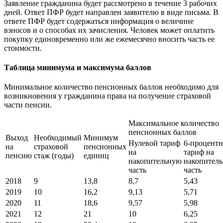
Заявление гражданина будет рассмотрено в течение 3 рабочих
дней. Ответ ПФР будет направлен заявителю в виде письма. В
ответе ПФР будет содержаться информация о величине
взносов и о способах их зачисления. Человек может оплатить
покупку единовременно или же ежемесячно вносить часть ее
стоимости.
Таблица минимума и максимума баллов
Минимальное количество пенсионных баллов необходимо для
возникновения у гражданина права на получение страховой
части пенсии.
Максимальное количество
пенсионных баллов
Выход
Необходимый
Минимум
Нулевой тариф
6-процент
на
страховой
пенсионных
на
тариф на
пенсию
стаж (годы)
единиц
накопительную
накопител
часть
часть
2018
9
13,8
8,7
5,43
2019
10
16,2
9,13
5,71
2020
11
18,6
9,57
5,98
2021
12
21
10
6,25