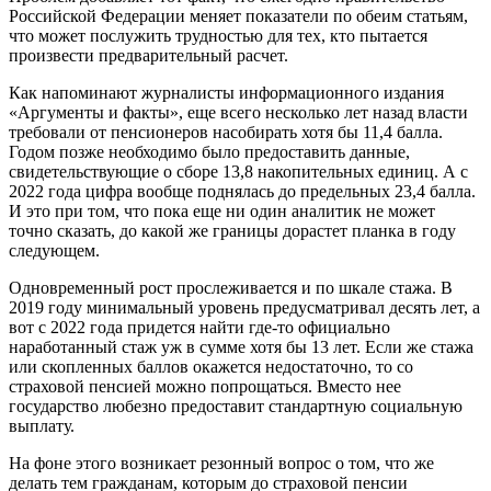
Российской Федерации меняет показатели по обеим статьям,
что может послужить трудностью для тех, кто пытается
произвести предварительный расчет.
Как напоминают журналисты информационного издания
«Аргументы и факты», еще всего несколько лет назад власти
требовали от пенсионеров насобирать хотя бы 11,4 балла.
Годом позже необходимо было предоставить данные,
свидетельствующие о сборе 13,8 накопительных единиц. А с
2022 года цифра вообще поднялась до предельных 23,4 балла.
И это при том, что пока еще ни один аналитик не может
точно сказать, до какой же границы дорастет планка в году
следующем.
Одновременный рост прослеживается и по шкале стажа. В
2019 году минимальный уровень предусматривал десять лет, а
вот с 2022 года придется найти где-то официально
наработанный стаж уж в сумме хотя бы 13 лет. Если же стажа
или скопленных баллов окажется недостаточно, то со
страховой пенсией можно попрощаться. Вместо нее
государство любезно предоставит стандартную социальную
выплату.
На фоне этого возникает резонный вопрос о том, что же
делать тем гражданам, которым до страховой пенсии