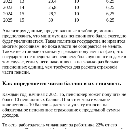
2022
13
23,4
10
6,25
2023
14
25,8
10
6,25
2024
15
28,2
10
6,25
2025
15
30
10
6,25
Анализируя данные, представленные в таблице, можно
предположить, что минимум для пенсионного балла ежегодно
будет увеличиваться. Такая политика государства не нравится
многим россиянам, но пока власти не собираются ее менять.
Также негативные отклики у граждан получает тот факт, что
государство не предоставит человеку большую пенсию даже в
том случае, если у него накопилось в несколько раз больше
пенсионных единиц, чем требуется для расчета страховой
части пенсии.
Как определяется число баллов и их стоимость
Каждый год, начиная с 2021-го, пенсионер может получить не
более 10 пенсионных баллов. При этом максимальное
количество – 10 баллов – дается за уплату взносов на
обязательное пенсионное страхование с предельной суммы
доходов.
То есть, работодатель уплачивает за работника 22% от его