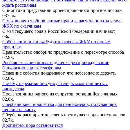
ждать россиянам
Синоптики представили ориентировочный прогноз погоды
0
37.5к.
С мая вводятся обновленные правила расчета оплаты услуг
ЖКХ по счетчикам
С мая текущего года в Российской Федерации начинают
0
3к.
Собственники жилья будут платить за ЖКУ по новым
правилам
Правительство одобрило предложение о пересмотре способа
0
2.9к.
Россиян массово лишают денег через прикладывание
банковских карт к телефонам
Недавние события показывают, что небезопасно держать
0
2.8к.
Почему переживший супруг теперь может лишиться
наследства
После кончины одного из супругов, оставшийся в живых
0
2.8к.
Сбербанк ввёл новшества для пенсионеров, получающих
пенсию на карту
Сбербанк расширяет перечень преимуществ для пенсионеров
0
2.7к.
Дропперам пора остановиться