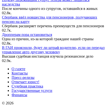
наследства
После кончины одного из супругов, оставшийся в живых
0
2.8к.
Сбербанк ввёл новшества для пенсионеров, получающих
пенсию на карту
Сбербанк расширяет перечень преимуществ для пенсионеров
0
2.7к.
Дропперам пора остановиться
Одна из причин, из-за которой граждане нашей страны
0
2.8к.
В ГАИ прояснили, будет ли штраф водителю, если он передал
управление авто другому человеку
Высшая судебная инстанция изучила резонансное дело
0
2.9к.
О газете
Контакты
Пресс-релизы
Отвечает юрист!
Судебная практика
Государственные услуги
Финансы
© 2026