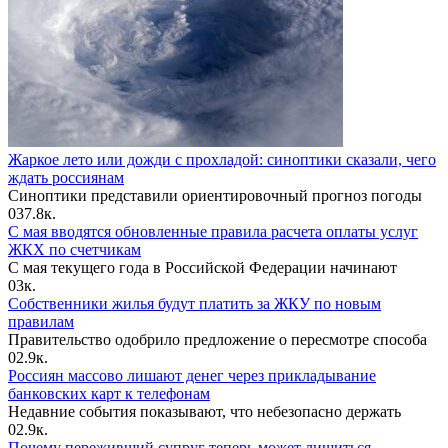
Жаркое лето или дожди с прохладой: синоптики сказали, чего
ждать россиянам
Синоптики представили ориентировочный прогноз погоды
0
37.8к.
С мая вводятся обновленные правила расчета оплаты услуг
ЖКХ по счетчикам
С мая текущего года в Российской Федерации начинают
0
3к.
Собственники жилья будут платить за ЖКУ по новым
правилам
Правительство одобрило предложение о пересмотре способа
0
2.9к.
Россиян массово лишают денег через прикладывание
банковских карт к телефонам
Недавние события показывают, что небезопасно держать
0
2.9к.
Почему переживший супруг теперь может лишиться