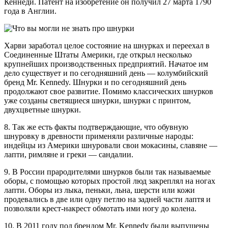
Кеннеди. Патент на изобретение он получил 27 марта 1790
года в Англии.
Харви заработал целое состояние на шнурках и переехал в
Соединенные Штаты Америки, где открыл несколько
крупнейших производственных предприятий. Начатое им
дело существует и по сегодняшний день — колумбийский
бренд Mr. Kennedy. Шнурки и по сегодняшний день
продолжают свое развитие. Помимо классических шнурков
уже созданы светящиеся шнурки, шнурки с принтом,
двухцветные шнурки.
8. Так же есть факты подтверждающие, что обувную
шнуровку в древности применяли различные народы:
индейцы из Америки шнуровали свои мокасины, славяне —
лапти, римляне и греки — сандалии.
9. В России прародителями шнурков были так называемые
оборы, с помощью которых простой люд закреплял на ногах
лапти. Оборы из лыка, пеньки, льна, шерсти или кожи
продевались в две или одну петлю на задней части лаптя и
позволяли крест-накрест обмотать ими ногу до колена.
10. В 2011 году под брендом Mr. Kennedy были выпущены