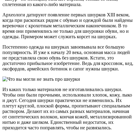
сплетенная из какого-либо материала.
Археологи датируют появление первых шнурков XIII веком,
когда при раскопках рядом с обувью и одеждой были найдены
веревочки с крохотным металлическим наконечником. В то
время они применялись не только для шнуровки обуви, но и
одежды. Примером может служить корсет на шнурках.
Постепенно одежда на шнурках завоевывала все большую
популярность. И уже к началу 20 века, основная масса людей
не представляла свою обувь без шнурков. Кстати, это
достаточно прибыльное изобретение. Ведь для кроссовок, кед,
оксфордов, армейских ботинок и сапог нужны шнурки.
Из каких только материалов не изготавливались шнурки.
Чтобы они были прочными, использовали хлопок, кожу, лыко
и джут. Сегодня шнурки практически не изменились. Их
плетут круглой, плоской формы, пропитывают специальным
раствором. Делают их из самых разных материалов, начиная
от синтетических волокон, кончая кожей, металлизированной
нитью и даже шелком. Единственный недостаток, их
приходится часто поправлять, чтобы не развязались.