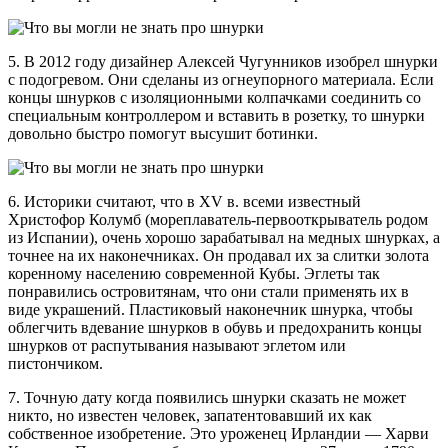
5. В 2012 году дизайнер Алексей Чугунников изобрел шнурки
с подогревом. Они сделаны из огнеупорного материала. Если
концы шнурков с изоляционными колпачками соединить со
специальным контроллером и вставить в розетку, то шнурки
довольно быстро помогут высушит ботинки.
6. Историки считают, что в XV в. всеми известный
Христофор Колумб (мореплаватель-первооткрыватель родом
из Испании), очень хорошо зарабатывал на медных шнурках, а
точнее на их наконечниках. Он продавал их за слитки золота
коренному населению современной Кубы. Эглеты так
понравились островитянам, что они стали применять их в
виде украшений. Пластиковый наконечник шнурка, чтобы
облегчить вдевание шнурков в обувь и предохранить концы
шнурков от распутывания называют эглетом или
пистончиком.
7. Точную дату когда появились шнурки сказать не может
никто, но известен человек, запатентовавший их как
собственное изобретение. Это уроженец Ирландии — Харви