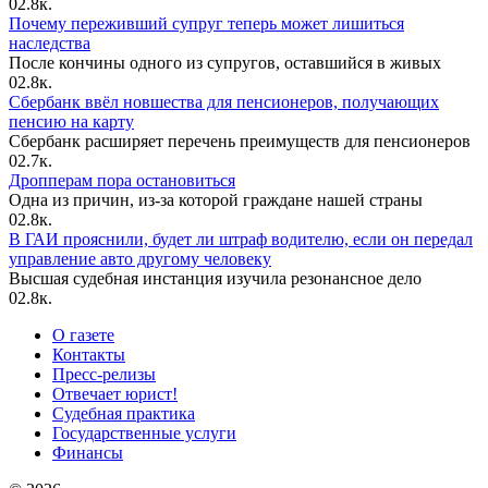
0
2.8к.
Почему переживший супруг теперь может лишиться
наследства
После кончины одного из супругов, оставшийся в живых
0
2.8к.
Сбербанк ввёл новшества для пенсионеров, получающих
пенсию на карту
Сбербанк расширяет перечень преимуществ для пенсионеров
0
2.7к.
Дропперам пора остановиться
Одна из причин, из-за которой граждане нашей страны
0
2.8к.
В ГАИ прояснили, будет ли штраф водителю, если он передал
управление авто другому человеку
Высшая судебная инстанция изучила резонансное дело
0
2.8к.
О газете
Контакты
Пресс-релизы
Отвечает юрист!
Судебная практика
Государственные услуги
Финансы