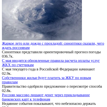
Жаркое лето или дожди с прохладой: синоптики сказали, чего
ждать россиянам
Синоптики представили ориентировочный прогноз погоды
0
36.7к.
С мая вводятся обновленные правила расчета оплаты услуг
ЖКХ по счетчикам
С мая текущего года в Российской Федерации начинают
0
2.9к.
Собственники жилья будут платить за ЖКУ по новым
правилам
Правительство одобрило предложение о пересмотре способа
0
2.8к.
Россиян массово лишают денег через прикладывание
банковских карт к телефонам
Недавние события показывают, что небезопасно держать