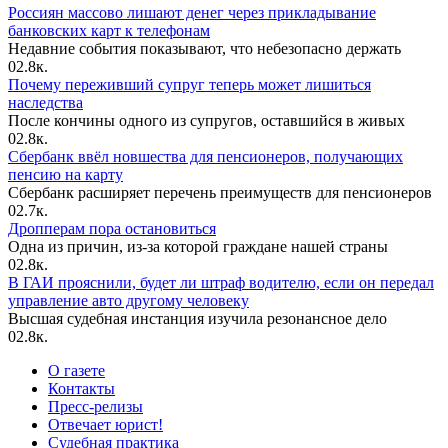
Россиян массово лишают денег через прикладывание
банковских карт к телефонам
Недавние события показывают, что небезопасно держать
0
2.8к.
Почему переживший супруг теперь может лишиться
наследства
После кончины одного из супругов, оставшийся в живых
0
2.8к.
Сбербанк ввёл новшества для пенсионеров, получающих
пенсию на карту
Сбербанк расширяет перечень преимуществ для пенсионеров
0
2.7к.
Дропперам пора остановиться
Одна из причин, из-за которой граждане нашей страны
0
2.8к.
В ГАИ прояснили, будет ли штраф водителю, если он передал
управление авто другому человеку
Высшая судебная инстанция изучила резонансное дело
0
2.8к.
О газете
Контакты
Пресс-релизы
Отвечает юрист!
Судебная практика