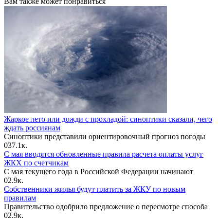
Вам также может понравиться
Жаркое лето или дожди с прохладой: синоптики сказали, чего
ждать россиянам
Синоптики представили ориентировочный прогноз погоды
0
37.1к.
С мая вводятся обновленные правила расчета оплаты услуг
ЖКХ по счетчикам
С мая текущего года в Российской Федерации начинают
0
2.9к.
Собственники жилья будут платить за ЖКУ по новым
правилам
Правительство одобрило предложение о пересмотре способа
0
2.9к.