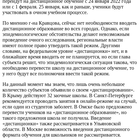
перейдут на дистанционное обучение с 24 января 2022 года
или с 1 февраля. 25 января, как и раньше, ученики будут
участвовать в очном учебном процессе.
По мнению г-на Кравцова, сейчас нет необходимости вводить
дистанционное образование во всех городах. Однако, если
эпидемиологические обстоятельства делают невозможным
проведение очного исследования, региональные власти
имеют полное право утвердить такой режим. Другими
словами, на федеральном уровне «дистанционки» нет, и в
ближайшее время вводить ее не планируется, но если глава
субъекта решит, что эпидемиологическая ситуация такова, что
необходимо перевести школу на дистанционное обучение, то
у него будут все полномочия ввести такой режим.
На данный момент мы знаем, что лишь очень небольшое
количество субъектов объявили о своем «дистанцировании».
В Крыму действуют 32 заочные школы. В Санкт-Петербурге
рекомендуется проводить занятия в онлайн-режиме на случай,
если один из студентов заболеет. В Омске было предложено
перевести учеников на «дистанционное образование», но
такого предложения школа не получила. Введение
«дистанционки» также рассматривается в Ульяновской
области. В Москве возможность введения дистанционного
формата обучения для школьников не рассматривается.