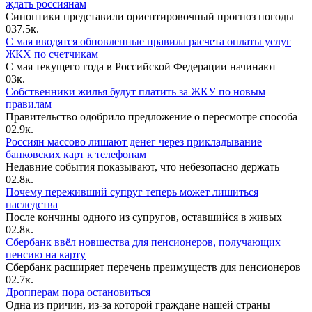
ждать россиянам
Синоптики представили ориентировочный прогноз погоды
0
37.5к.
С мая вводятся обновленные правила расчета оплаты услуг
ЖКХ по счетчикам
С мая текущего года в Российской Федерации начинают
0
3к.
Собственники жилья будут платить за ЖКУ по новым
правилам
Правительство одобрило предложение о пересмотре способа
0
2.9к.
Россиян массово лишают денег через прикладывание
банковских карт к телефонам
Недавние события показывают, что небезопасно держать
0
2.8к.
Почему переживший супруг теперь может лишиться
наследства
После кончины одного из супругов, оставшийся в живых
0
2.8к.
Сбербанк ввёл новшества для пенсионеров, получающих
пенсию на карту
Сбербанк расширяет перечень преимуществ для пенсионеров
0
2.7к.
Дропперам пора остановиться
Одна из причин, из-за которой граждане нашей страны