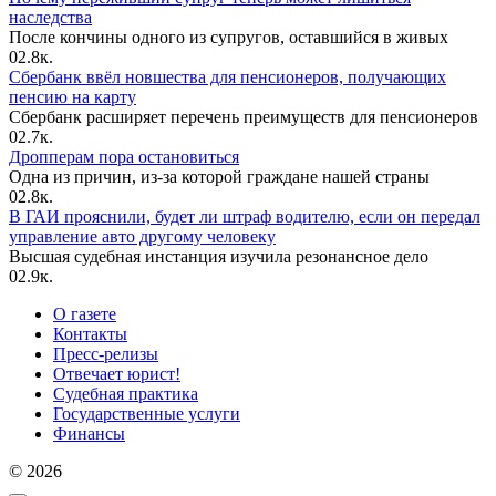
наследства
После кончины одного из супругов, оставшийся в живых
0
2.8к.
Сбербанк ввёл новшества для пенсионеров, получающих
пенсию на карту
Сбербанк расширяет перечень преимуществ для пенсионеров
0
2.7к.
Дропперам пора остановиться
Одна из причин, из-за которой граждане нашей страны
0
2.8к.
В ГАИ прояснили, будет ли штраф водителю, если он передал
управление авто другому человеку
Высшая судебная инстанция изучила резонансное дело
0
2.9к.
О газете
Контакты
Пресс-релизы
Отвечает юрист!
Судебная практика
Государственные услуги
Финансы
© 2026