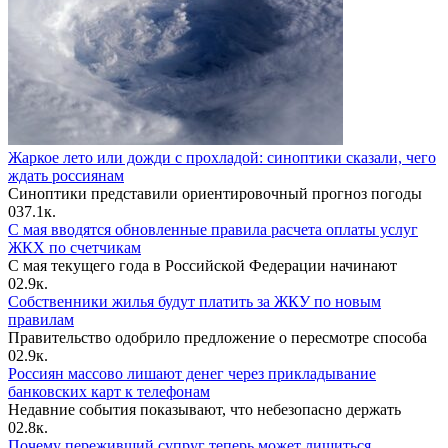
Жаркое лето или дожди с прохладой: синоптики сказали, чего
ждать россиянам
Синоптики представили ориентировочный прогноз погоды
0
37.1к.
С мая вводятся обновленные правила расчета оплаты услуг
ЖКХ по счетчикам
С мая текущего года в Российской Федерации начинают
0
2.9к.
Собственники жилья будут платить за ЖКУ по новым
правилам
Правительство одобрило предложение о пересмотре способа
0
2.9к.
Россиян массово лишают денег через прикладывание
банковских карт к телефонам
Недавние события показывают, что небезопасно держать
0
2.8к.
Почему переживший супруг теперь может лишиться