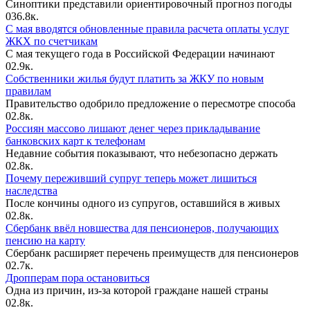
Синоптики представили ориентировочный прогноз погоды
0
36.8к.
С мая вводятся обновленные правила расчета оплаты услуг
ЖКХ по счетчикам
С мая текущего года в Российской Федерации начинают
0
2.9к.
Собственники жилья будут платить за ЖКУ по новым
правилам
Правительство одобрило предложение о пересмотре способа
0
2.8к.
Россиян массово лишают денег через прикладывание
банковских карт к телефонам
Недавние события показывают, что небезопасно держать
0
2.8к.
Почему переживший супруг теперь может лишиться
наследства
После кончины одного из супругов, оставшийся в живых
0
2.8к.
Сбербанк ввёл новшества для пенсионеров, получающих
пенсию на карту
Сбербанк расширяет перечень преимуществ для пенсионеров
0
2.7к.
Дропперам пора остановиться
Одна из причин, из-за которой граждане нашей страны
0
2.8к.