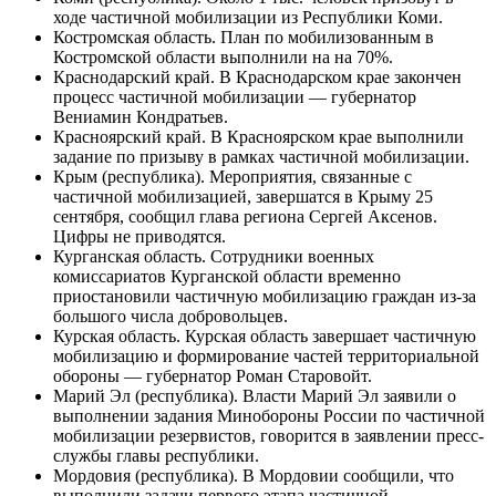
Саха (республика). Мероприятия по частичной
мобилизации в Якутии находятся на завершающей
стадии и могут завершиться до четверга, сообщил глава
региона Айсен Николаев.
Сахалинская область. В Ногликском районе
мобилизовали 70 мужчин. Всего будет мобилизовано 90
человек.
Свердловская область. В Свердловской области будет
мобилизовано 9 700 резервистов.
Севастополь. На сегодняшний день город выполнил
план по мобилизации, сообщил губернатор Севастополя
Михаил Развожаев.
Северная Осетия (республика). План по частичной
мобилизации в Северной Осетии выполнен на 95%,
сообщили в пресс-службе главы и правительства
региона.
Ставропольский край. Ставропольский край выполнил
план по призыву в рамках частичной мобилизации.
Тамбовская область. Тамбовская область выполнила
задание первого этапа частичной мобилизации,
сообщил военный комиссар региона Сергей Филатов.
Татарстан (республика). В Набережных Челнах
(Татарстан) планируют отправить 1200 человек.
Томская область. В Стрежевом и Александровском
районе планируют мобилизовать 184 человека.