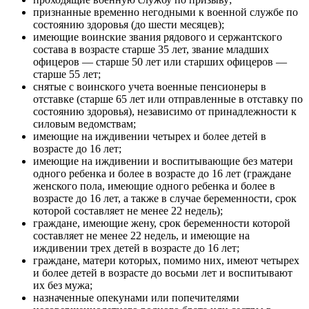
отдельных высокотехнологических отраслей, а также
финансовой системы России, не будут призывать на военную
службу при частичной мобилизации граждан с высшим
образованием по соответствующим специальностям и
направлениям подготовки, которые работают полный
рабочий день:
в аккредитованных ИТ-организациях, которые
задействованы в разработке, развитии, внедрении,
сопровождении и эксплуатации решений в области ИТ
и обеспечения функционирования информационной
инфраструктуры;
в российских операторах связи, которые задействованы
в обеспечении устойчивости, безопасности и
целостности функционирования сооружений связи,
центров обработки данных, а также средств и линий
связи общего пользования России;
в системообразующих организациях в сфере
информации и связи, а также их взаимозависимых
лицах, которые являются учредителем, редакцией,
издателем зарегистрированного средства массовой
информации, вещателем телеканала, радиоканала и
задействованы в производстве, распространении
продукции СМИ;
в организациях, которые обеспечивают стабильность