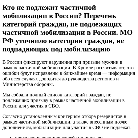
относящихся к учредителям и издателям);
в банках и финансовых организациях,
обеспечивающих стабильность национальной
платежной системы и инфраструктуры
финансового рынка.
получившие отсрочку от мобилизации
(забронированные) граждане, работающие в
организациях, имеющих мобилизационные задания или
обеспечивающие их выполнение (в частности, в
организациях оборонно-промышленного комплекса
(ОПК);
студенты, которые обучаются по очной и очно-заочной
форме в государственных образовательных и научных
организациях по образовательным программам среднего
профессионального и высшего образования, имеющим
государственную аккредитацию, при этом получают
образование соответствующего уровня впервые.
Бронь при частичной мобилизации:
кому положена (обновленный список)
и как оформить
Минобороны уточнило, что для обеспечения работы