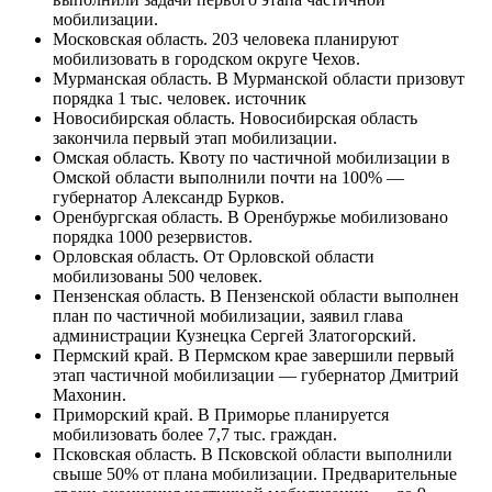
Тыва (республика). В Туве частичная мобилизация
завершена, сообщили власти республики. Квота региона
по мобилизации выполнена.
Удмуртия (республика). В Удмуртии завершен первый
этап частичной мобилизации, заявил глава региона
Александр Бречалов.
Ульяновская область. Мобилизационная кампания в
Ульяновской области выполнена почти на 100%,
сообщил министр Геннадий Неробеев.
Хакасия (республика). Хакасия выполнила план по
призыву в рамках частичной мобилизации — глава
республики Валентин Коновалов.
Ханты-Мансийский автономный округ. В Ханты-
Мансийском автономном округе выполнили план по
частичной мобилизации, сообщил вице-губернатор
Югры Александр Тиртока.
Челябинская область. Челябинская область выполнила
план по мобилизации на 70% — военный комиссар
региона.
Чечня (республика). План призыва в Чеченской
Республике перевыполнен на 254%, такие показатели
были достигнуты ранее благодаря формированию
новых подразделений МО России, сообщил глава Чечни
Рамзан Кадыров.
Чукотский автономный округ. В Чувашии во время