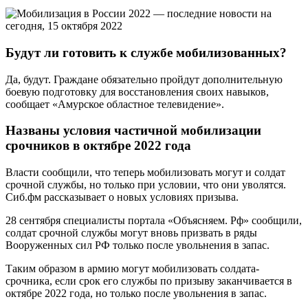
Александр Саликов.
Также одни из первых под мобилизацию могут попасть
запасники — отслужившие, имеющие боевой опыт и
определенную военно-учетную специальность: стрелки,
танкисты, артиллеристы, водители и механики-водители.
Сейчас могут призывать рядовых и сержантов до 35 лет,
младших офицеров до 50 лет, старших офицеров до 55 лет.
Частичная мобилизация в России 2022,
последние новости 15 октября: детский
омбудсмен рассказала о новой отсрочке
от мобилизации многодетным отцам
Детский омбудсмен Мария Львова-Белова сообщила в своем
Телеграм-канале о расширении числа граждан, которые могут
претендовать на отсрочку от частичной мобилизации.
По словам омбудсмена, с начала частичной мобилизации ее
аппарат получил тысячи обращений от родителей,
призывавших расширить круг лиц, в отношении которых
должна действовать отсрочка. В итоге было подготовлено