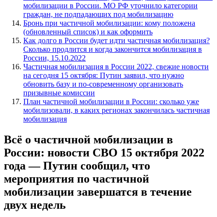
глава государства.
Так он ответил на вопрос, по-прежнему ли актуальна цифра в
300 тысяч человек, которых планировалось мобилизовать,
будет ли новая волна частичной мобилизации или всеобщая
мобилизация.
ГИБДД будет задерживать уклонистов
от частичной мобилизации
Сотрудники ГИБДД будут задерживать уклонистов от
частичной мобилизации, сообщает Telegram-канал Shot со
ссылкой на свои источники.
«Номера машин тех, кто по какой-то причине
„освободил“ себя от явки в военкомат после
получения повестки, внесут в систему „Поток“. И,
когда эта программа идентифицирует авто
уклониста, инспекторы тут же его остановят и
доставят либо в отдел, либо в комиссариат», —
говорится в публикации.
Ранее 11 октября губернатор Ростовской области Василий
Голубев заявил, что региону дали новое задание по