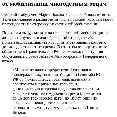
имеющие на иждивении четырех и более детей в
возрасте до 16 лет;
имеющие на иждивении и воспитывающие без матери
одного ребенка и более в возрасте до 16 лет (граждане
женского пола, имеющие одного ребенка и более в
возрасте до 16 лет, а также в случае беременности, срок
которой составляет не менее 22 недель);
граждане, имеющие жену, срок беременности которой
составляет не менее 22 недель, и имеющие на
иждивении трех детей в возрасте до 16 лет;
граждане, матери которых, помимо них, имеют четырех
и более детей в возрасте до восьми лет и воспитывают
их без мужа;
назначенные опекунами или попечителями
несовершеннолетнего родного брата или сестры в
отсутствие других лиц, обязанных по закону их
содержать;
сотрудники компаний с высшим образованием,
работающие:
в аккредитованных организациях в области
информационных технологий (IT-сфера) и
задействованные в разработке, внедрении и
эксплуатации новых решений;
в российских операторах связи и СМИ (включая
как непосредственно работников, так и лиц,