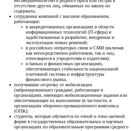
национальной платежной системы и инфраструктуры
финансового рынка, управление банковской
ликвидностью, наличное денежное обращение.
Чтобы освободить сотрудников таких организаций от призыва
на службу по мобилизации, руководители организаций
должны будут предоставить списки сотрудников по
установленной форме в Генеральный штаб ВС РФ. В списке
перечислите Ф. И. О. и должности сотрудников, которые
имеют право на отсрочку. Списки разместили на сайте
Минобороны.
Список аккредитованных ИТ-компаний можно посмотреть на
официальном сайте Минцифры. Список специальностей
высшего образования, по которым можно получить отсрочку,
опубликован в приказе Минцифры от 26.09.2022 № 712.
Сотрудник, который претендует на отсрочку от мобилизации,
должен самостоятельно заполнить и направить заявление
через Госуслуги. К заявлению нужно приложить форму-
подтверждение его соответствия необходимым требованиям.
Форму заполняет сотрудник кадровой службы и подписывает
усиленной квалифицированной электронной подписью
генеральный директор.