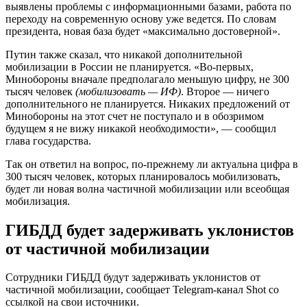
В ведомстве отметили, что обратиться в ведомство граждане
могут по многоканальному телефону 8-800-100-12-60 (#5),
следуя рекомендациям голосового помощника. Горячая линия
работает в круглосуточном режиме, звонок бесплатный.
«Сотрудники СК России в оперативном режиме
проконсультируют и окажут содействие обратившимся
гражданам в решении возникших проблем и вопросов, в том
числе при получении медицинской помощи, положенных
выплат и иных мер социальной поддержки. Это позволит
обеспечить всестороннюю правовую поддержку и защиту их
прав», — сказали в веществе.
Частичная мобилизация в России,
новости на 15 октября 2022: в Нижнем
Тагиле 4-х школьных педагогов
призвали в рамках частичной
мобилизации
В Нижнем Тагиле во время частичной мобилизации в армию
призвали четырёх учителей. Учитывая эти обстоятельства,
учебную нагрузку уже распределили. Образовательную
программу продолжают реализовывать в полном объёме.