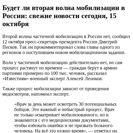
мобилизации рядовые и сержанты до 35 лет, младшие
офицеры до 50 лет и старшие — до 55 лет, а также граждане,
имеющие боевой опыт. Приоритетными критериями
считаются не воинские звания, а военно-учетные
специальности: стрелки, танкисты, артиллеристы, водители,
механики-водители.
Призвать могут людей с категориями А, Б, В.
Есть должности, например медработников, которые могут
замещаться женщинами, но потребность в них минимальная,
заявил представитель главного организационно-
мобилизационного управления Генштаба контр-адмирал
Владимир Цимлянский.
Будут ли готовить к службе мобилизованных?
Да, будут. Граждане обязательно пройдут дополнительную
боевую подготовку для восстановления своих навыков,
сообщает «Амурское областное телевидение».
Названы условия частичной мобилизации