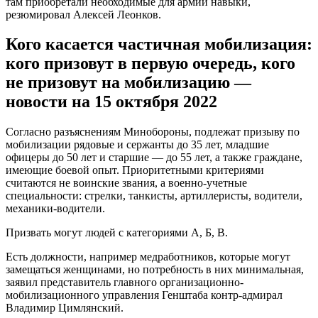
канале.
Также стало известно, что наличие родственников, служащих
в зоне спецоперации, не может считаться для Минобороны
РФ основанием для отсрочки. Однако мобилизация не
коснется деятелей культуры, артистов балета, актеров и
певцов, если у них нет брони и они находятся в запасе
Вооруженных сил. Кроме того, ей не подлежат россияне,
состоящие на учете в психоневрологическом диспансере. В
свою очередь, работники фермерских хозяйств и почтальоны
подлежат мобилизации на общих основаниях, отдельно
отметили на портале.
Чем отличаются резервисты и запасники в
России?
«Резервисты раз в год проходят сборы и участвуют
в ежемесячных военных занятиях. За это они
получают выплаты. В военкомат они обязаны
явиться сами, не дожидаясь повестки, так как в их
военный билет вклеено мобилизационное
предписание. В нем указано, куда и в какой срок
нужно прийти в случае мобилизации», — пояснил
член адвокатской палаты Ростовской области