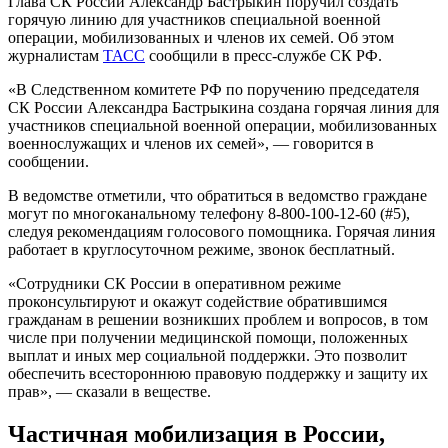
в том же порядке», — говорится в материале.
Также уточняется, что соответствующие меры могут быть
приняты в отношении руководителей и специалистов органов
исполнительной власти, органов местного самоуправления,
организаций, которые выполняют самые значимые в военное
время функции.
«Решение о предоставлении персональных
отсрочек гражданам принимается
Межведомственной комиссией по бронированию
на основании предложений: федеральных органов
исполнительной власти — в части работников
своих центральных аппаратов и территориальных
органов, а также работников подведомственных
организаций, территориальных комиссий — в
части работников органов исполнительной власти
субъектов России и подведомственных им
организаций, а также органов местного
самоуправления», — пояснили авторы.
Межведомственная комиссия должна направить необходимые
постановления и решения в органы, представляющие
предложения о персональном бронировании, чтобы те
отправили их организациям для оформления удостоверений о