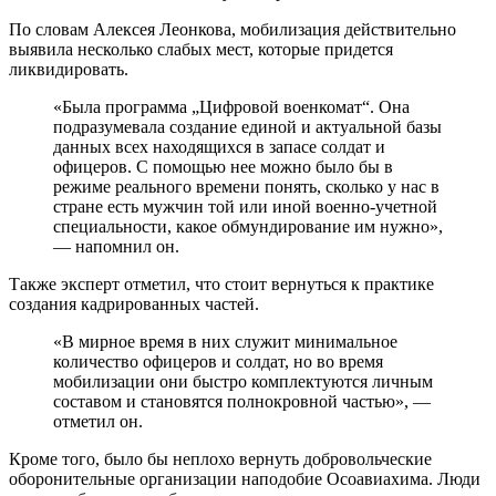
срочников в октябре 2022 года
Власти сообщили, что теперь мобилизовать могут и солдат
срочной службы, но только при условии, что они уволятся.
Сиб.фм рассказывает о новых условиях призыва.
28 сентября специалисты портала
«Объясняем. Рф»
сообщили,
солдат срочной службы могут вновь призвать в ряды
Вооруженных сил РФ только после увольнения в запас.
Таким образом в армию могут мобилизовать солдата-
срочника, если срок его службы по призыву заканчивается в
октябре 2022 года, но только после увольнения в запас.
Что касается возраста мобилизованных, то в приоритетном
порядке призываются:
рядовые и сержанты — до 35 лет;
младшие офицеры — до 50 лет;
старшие офицеры — до 55 лет.
«Предельный возраст призыва: для рядового и
сержантского состава — до 50 лет; младшие
офицеры — до 60 лет; старшие офицеры — до 65
лет», — отмечено в публикации в телеграмм-