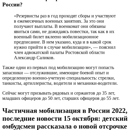
В России фиксируют нарушения при призыве мужчин в
рамках частичной мобилизации. В Кремле рассчитывают, что
ошибки будут исправлены в ближайшее время — информация
обо всех случаях доводится до руководства регионов и
Министерства обороны.
Мы собрали полный список категорий граждан, не
подлежащих призыву в рамках частичной мобилизации в
России для участия в СВО.
Согласно установленным критериям отбора резервистов в
рамках частичной мобилизации, а также внесенным позже
дополнениям, мобилизации для участия в СВО не подлежат:
проходящие военную службу по призыву;
признанные временно негодными к военной службе по
состоянию здоровья (до шести месяцев);
имеющие воинские звания рядового и сержантского
состава в возрасте старше 35 лет, звание младших
офицеров — старше 50 лет или старших офицеров —
старше 55 лет;
снятые с воинского учета военные пенсионеры в
отставке (старше 65 лет или отправленные в отставку по
состоянию здоровья), независимо от принадлежности к
силовым ведомствам;