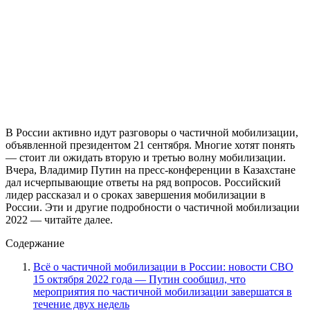
План частичной мобилизации в России: сколько уже
мобилизовали, в каких реги­о­нах закон­чи­лась частич­ная
мобилизация
Всё о частичной мобилизации в
России: новости СВО 15 октября 2022
года — Путин сообщил, что
мероприятия по частичной
мобилизации завершатся в течение
двух недель
Окончание мероприятий, связанных с частичной
мобилизацией в стране, планируется в течение двух недель,
сообщил президент РФ Владимир Путин. Об этом передает
«Интерфакс»
.
«Эта работа уже заканчивается. Сейчас в войсках-
формирователях 222 тыс. человек мобилизованных из 300
тыс. Думаю, что в течение примерно двух недель все
мобилизационные мероприятия будут завершены», — сказал
Путин на пресс-конференции по итогам визита в Казахстан.