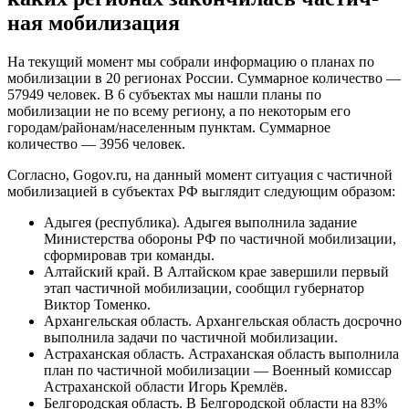
Калининградская область. Калининградская область на
100% выполнила задачи по частичной мобилизации —
Губернатор Антон Алиханов.
Калужская область. Свыше 2,5 тысяч жителей
Калужской области могут попасть под частичную
мобилизацию.
Камчатский край. Губернатор Камчатского Владимир
Солодов заявил, что показатели по частичной
мобилизации в регионе выполнены на 90%.
Карелия (республика). Карелия выполнила задание по
частичной мобилизации в регионе, сообщил глава
республики Артур Парфенчиков.
Кировская область. В Кировской области 2,5 тыс.
жителей прибыли к местам боевого слаживания.
Коми (республика). Около 1 тыс. человек призовут в
ходе частичной мобилизации из Республики Коми.
Костромская область. План по мобилизованным в
Костромской области выполнили на на 70%.
Краснодарский край. В Краснодарском крае закончен
процесс частичной мобилизации — губернатор
Вениамин Кондратьев.
Красноярский край. В Красноярском крае выполнили
задание по призыву в рамках частичной мобилизации.
Крым (республика). Мероприятия, связанные с
частичной мобилизацией, завершатся в Крыму 25