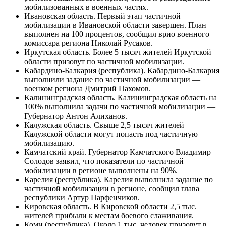
Оренбургская область. В Оренбуржье мобилизовано
порядка 1000 резервистов.
Орловская область. От Орловской области
мобилизованы 500 человек.
Пензенская область. В Пензенской области выполнен
план по частичной мобилизации, заявил глава
администрации Кузнецка Сергей Златогорский.
Пермский край. В Пермском крае завершили первый
этап частичной мобилизации — губернатор Дмитрий
Махонин.
Приморский край. В Приморье планируется
мобилизовать более 7,7 тыс. граждан.
Псковская область. В Псковской области выполнили
свыше 50% от плана мобилизации. Предварительные
сроки окончания частичной мобилизации — до 9
октября.
Ростовская область. Ростовская область практически
выполнила план по частичной мобилизации, сообщил
губернатор Василий Голубев.
Рязанская область. В Рязанской области порядка 3 тысяч
человек подлежат частичной мобилизации.
Санкт-Петербург. Первый этап мобилизации
резервистов в Петербурге завершится 10 октября —
уполномоченный по правам человека в Северной
столице Светлана Агапитова.