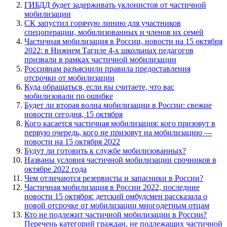
Глава государства также сообщил, что 33 тысячи из 222 тысяч
мобилизованных граждан находятся в подразделениях, а 16
тысяч уже привлекаются к выполнению боевых задач.
Он также затронул тему ошибок, которые были допущены при
мобилизации.
«Что касается бестолковщины, о которой я сказал, связана она
со старыми формами учета, которые не обновлялись
десятилетиями. И вот когда начали проводить эти
мобилизационные мероприятия, только тогда выяснилось,
какого они качества», — отметил он.
Он добавил, что в ходе частичной мобилизации в стране были
выявлены проблемы с информационными базами, работа по
переходу на современную основу уже ведется. По словам
президента, новая база будет «максимально достоверной».
Путин также сказал, что никакой дополнительной
мобилизации в России не планируется. «Во-первых,
Минобороны вначале предполагало меньшую цифру, не 300
тысяч человек
(мобилизовать — ИФ)
. Второе — ничего
дополнительного не планируется. Никаких предложений от
Минобороны на этот счет не поступало и в обозримом
будущем я не вижу никакой необходимости», — сообщил