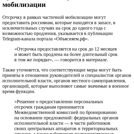
Волн у частичной мобилизации действительно нет, но сам
процесс растянут по времени — граждан берут в армию
партиями примерно по 100 тыс. человек, рассказал
«Известиям» военный эксперт Алексей Леонков.
Также процесс мобилизации зависит от проведения
медосмотров, напомнил эксперт.
«Врач за день может осмотреть 30 потенциальных
бойцов. Это важный и небыстрый процесс. Врач
не только осматривает мобилизованного, но и
знакомится с его медицинскими документами,
чтобы избежать ошибки и не призвать больного
человека. На всё это нужно время», — отметил он.
По словам Алексея Леонкова, мобилизация действительно
выявила несколько слабых мест, которые придется
ликвидировать.
«Была программа „Цифровой военкомат“. Она
подразумевала создание единой и актуальной базы
данных всех находящихся в запасе солдат и
офицеров. С помощью нее можно было бы в
режиме реального времени понять, сколько у нас в
стране есть мужчин той или иной военно-учетной