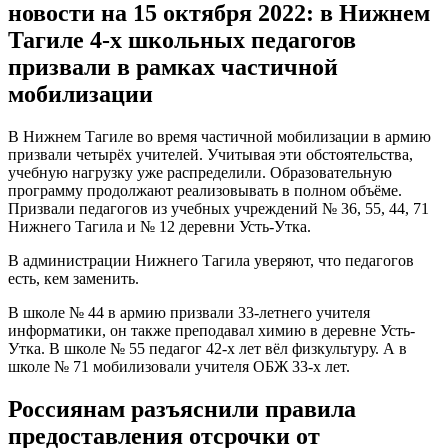
брони.
Куда обращаться, если вы считаете,
что вас мобилизовали по ошибке
Центры содействия россиянам, чьи права были нарушены при
проведении частичной мобилизации, разворачивают во всех
регионах страны. Организацией их работы занимается
Общероссийский народный фронт.
Обратиться за помощью можно в региональные отделения
организации — лично и по телефону, а также в группы в
социальных сетях «ВКонтакте» и «Одноклассники».
Будет ли вторая волна мобилизации в
России: свежие новости сегодня, 15
октября
Второй волны частичной мобилизации в России нет, сообщил
12 октября пресс-секретарь президента России Дмитрий
Песков. Так он прокомментировал слова главы одного из
регионов о поступившем новом мобилизационном задании.