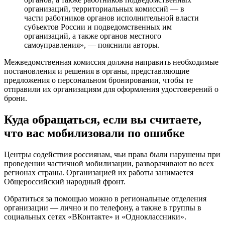
специальности, какое обмундирование им нужно»,
— напомнил он.
Также эксперт отметил, что стоит вернуться к практике
создания кадрированных частей.
«В мирное время в них служит минимальное
количество офицеров и солдат, но во время
мобилизации они быстро комплектуются личным
составом и становятся полнокровной частью», —
отметил он.
Кроме того, было бы неплохо вернуть добровольческие
оборонительные организации наподобие Осоавиахима. Люди
там приобретали необходимые для армии навыки,
резюмировал Алексей Леонков.
Кого касается частичная мобилизация:
кого призовут в первую очередь, кого
не призовут на мобилизацию —
новости на 15 октября 2022
Согласно разъяснениям Минобороны, подлежат призыву по