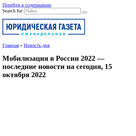
Перейти к содержанию
Search for:
Главная
»
Новость дня
Мобилизация в России 2022 —
последние новости на сегодня, 15
октября 2022
Новость дня
Автор
Александр
На чтение
19 мин
Просмотров
30
Опубликовано
15.10.2022
В России активно идут разговоры о частичной мобилизации,