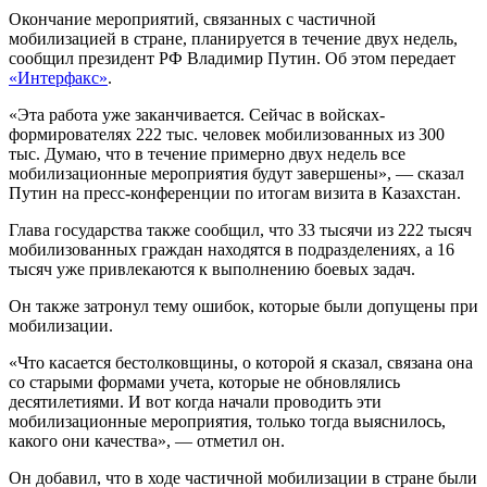
мобилизации, и муниципальные призывные комиссии уже
начали его исполнять.
Также сообщалось, что, по словам пресс-секретаря президента
России Дмитрия Пескова, в Кремле отсутствует позиция по
предложению не выпускать мужчин из РФ во время
частичной мобилизации.
СК запустил горячую линию
для участников спецоперации,
мобилизованных и членов их семей
Глава СК России Александр Бастрыкин поручил создать
горячую линию для участников специальной военной
операции, мобилизованных и членов их семей. Об этом
журналистам
ТАСС
сообщили в пресс-службе СК РФ.
«В Следственном комитете РФ по поручению председателя
СК России Александра Бастрыкина создана горячая линия для
участников специальной военной операции, мобилизованных
военнослужащих и членов их семей», — говорится в
сообщении.