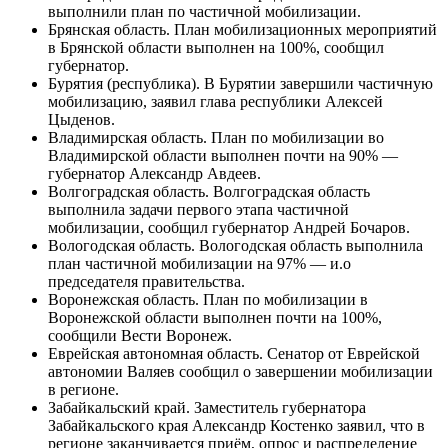
сентября, сообщил глава региона Сергей Аксенов.
Цифры не приводятся.
Курганская область. Сотрудники военных
комиссариатов Курганской области временно
приостановили частичную мобилизацию граждан из-за
большого числа добровольцев.
Курская область. Курская область завершает частичную
мобилизацию и формирование частей территориальной
обороны — губернатор Роман Старовойт.
Марий Эл (республика). Власти Марий Эл заявили о
выполнении задания Минобороны России по частичной
мобилизации резервистов, говорится в заявлении пресс-
службы главы республики.
Мордовия (республика). В Мордовии сообщили, что
выполнили задачи первого этапа частичной
мобилизации.
Московская область. 203 человека планируют
мобилизовать в городском округе Чехов.
Мурманская область. В Мурманской области призовут
порядка 1 тыс. человек. источник
Новосибирская область. Новосибирская область
закончила первый этап мобилизации.
Омская область. Квоту по частичной мобилизации в
Омской области выполнили почти на 100% —
губернатор Александр Бурков.