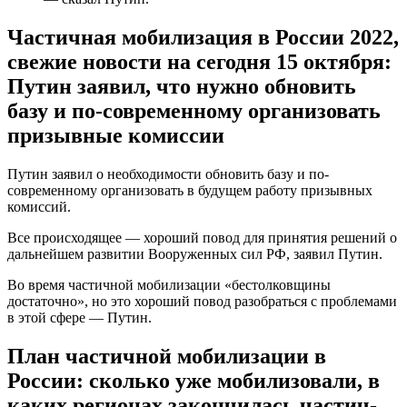
выполнила задачи первого этапа частичной
мобилизации, сообщил губернатор Андрей Бочаров.
Вологодская область. Вологодская область выполнила
план частичной мобилизации на 97% — и.о
председателя правительства.
Воронежская область. План по мобилизации в
Воронежской области выполнен почти на 100%,
сообщили Вести Воронеж.
Еврейская автономная область. Сенатор от Еврейской
автономии Валяев сообщил о завершении мобилизации
в регионе.
Забайкальский край. Заместитель губернатора
Забайкальского края Александр Костенко заявил, что в
регионе заканчивается приём, опрос и распределение
мобилизованных в военных частях.
Ивановская область. Первый этап частичной
мобилизации в Ивановской области завершен. План
выполнен на 100 процентов, сообщил врио военного
комиссара региона Николай Русаков.
Иркутская область. Более 5 тысяч жителей Иркутской
области призовут по частичной мобилизации.
Кабардино-Балкария (республика). Кабардино-Балкария
выполнили задание по частичной мобилизации —
военком региона Дмитрий Пахомов.