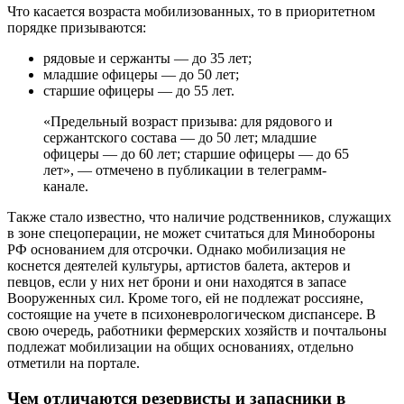
обращение в Правительство РФ, сложившаяся ситуация
обсуждалась с руководством Минобороны и Генерального
штаба.
«Многие из наших предложений уже нашли
поддержку. Так, согласно Указанию Генштаба ВС
РФ от 4 октября 2022 года, направленном в
военкоматы и призывные комиссии,
дополнительно отсрочка предоставляется отцам,
которые имеют на иждивении трех и более детей
до 16 лет, трех и более детей до 18 лет, один из
которых с инвалидностью, или ребенка с
паллиативным статусом», — рассказала Львова-
Белова.
Кто не подлежит частичной
мобилизации в России? Перечень
категорий граждан, не подлежащих
частичной мобилизации в России. МО
РФ уточнило категории граждан, не
подпадающих под мобилизацию