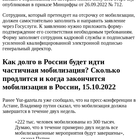
мобилизацией в субъектах РФ выглядит следующим образом:
Адыгея (республика). Адыгея выполнила задание
Министерства обороны РФ по частичной мобилизации,
сформировав три команды.
Алтайский край. В Алтайском крае завершили первый
этап частичной мобилизации, сообщил губернатор
Виктор Томенко.
Архангельская область. Архангельская область досрочно
выполнила задачи по частичной мобилизации.
Астраханская область. Астраханская область выполнила
план по частичной мобилизации — Военный комиссар
Астраханской области Игорь Кремлёв.
Белгородская область. В Белгородской области на 83%
выполнили план по частичной мобилизации.
Брянская область. План мобилизационных мероприятий
в Брянской области выполнен на 100%, сообщил
губернатор.
Бурятия (республика). В Бурятии завершили частичную
мобилизацию, заявил глава республики Алексей
Цыденов.
Владимирская область. План по мобилизации во
Владимирской области выполнен почти на 90% —
губернатор Александр Авдеев.
Волгоградская область. Волгоградская область