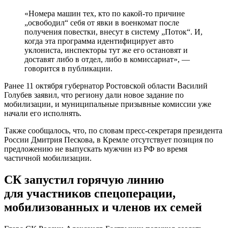
Призвали педагогов из учебных учреждений № 36, 55, 44, 71
Нижнего Тагила и № 12 деревни Усть-Утка.
В администрации Нижнего Тагила уверяют, что педагогов
есть, кем заменить.
В школе № 44 в армию призвали 33-летнего учителя
информатики, он также преподавал химию в деревне Усть-
Утка. В школе № 55 педагог 42-х лет вёл физкультуру. А в
школе № 71 мобилизовали учителя ОБЖ 33-х лет.
Россиянам разъяснили правила
предоставления отсрочки от
мобилизации
Отсрочку в рамках частичной мобилизации могут
предоставить россиянам, которые находятся в запасе, в
исключительных случаях на срок до одного года с
возможностью продления, указывается в публикации
Telegram-канала портала «Объясняем.рф».
«Отсрочка предоставляется на срок до 12 месяцев
и может быть продлена на более длительный срок