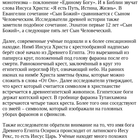
монотеизма – поклонение «Единому Богу». И в Библии звучат
слова Иисуса Христа: «Я есть Путь, Истина, Жизнь». В
Евангелии сочетание «Сын Божий» сравнивается с Сыном
Человеческим. Исследователи древней истории также
заметили подобное сочетание. Эхнатон первые 12 лет «Сын
Божий», а следующие пять лет Сын Человеческий.
Далее, современные учёные подошли и к более сенсационной
находке. Нимб Иисуса Христа с крестообразной надписью
берёт своё начало из Древнего Египта. Это вырезанный из
папируса круг, положенный под голову фараона после его
смерти. Равноконечный крест, заключённый в круг это
египетский иероглиф Нут, означающий небо. На ранних
иконах на нимбе Христа заметны буквы, которые можно
сложить в слова «От Он». Далее исследователи утверждают,
что крест который считается символом в христианстве
встречается в древнеегипетской живописи. Египетские боги
держат коптский крест. В гробнице фараона Тутанхамона
встречаются четыре таких креста. Более того они соседствуют
со змеёй – символом, который изображали на головных
уборах фараонов и сфинксов.
Также исследователи обратили внимание на то, что имя бога
Древнего Египта Осириса происходит от латинского Иесу
Рекс, то есть Иисус Царь. Учёные находят много похожих