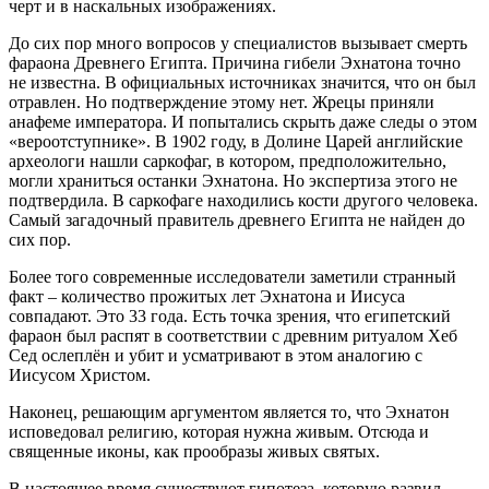
черт и в наскальных изображениях.
До сих пор много вопросов у специалистов вызывает смерть
фараона Древнего Египта. Причина гибели Эхнатона точно
не известна. В официальных источниках значится, что он был
отравлен. Но подтверждение этому нет. Жрецы приняли
анафеме императора. И попытались скрыть даже следы о этом
«вероотступнике». В 1902 году, в Долине Царей английские
археологи нашли саркофаг, в котором, предположительно,
могли храниться останки Эхнатона. Но экспертиза этого не
подтвердила. В саркофаге находились кости другого человека.
Самый загадочный правитель древнего Египта не найден до
сих пор.
Более того современные исследователи заметили странный
факт – количество прожитых лет Эхнатона и Иисуса
совпадают. Это 33 года. Есть точка зрения, что египетский
фараон был распят в соответствии с древним ритуалом Хеб
Сед ослеплён и убит и усматривают в этом аналогию с
Иисусом Христом.
Наконец, решающим аргументом является то, что Эхнатон
исповедовал религию, которая нужна живым. Отсюда и
священные иконы, как прообразы живых святых.
В настоящее время существуют гипотеза, которую развил