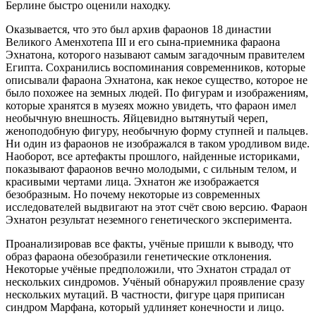
Берлине быстро оценили находку.
Оказывается, что это был архив фараонов 18 династии
Великого Аменхотепа III и его сына-приемника фараона
Эхнатона, которого называют самым загадочным правителем
Египта. Сохранились воспоминания современников, которые
описывали фараона Эхнатона, как некое существо, которое не
было похожее на земных людей. По фигурам и изображениям,
которые хранятся в музеях можно увидеть, что фараон имел
необычную внешность. Яйцевидно вытянутый череп,
женоподобную фигуру, необычную форму ступней и пальцев.
Ни один из фараонов не изображался в таком уродливом виде.
Наоборот, все артефакты прошлого, найденные историками,
показывают фараонов вечно молодыми, с сильным телом, и
красивыми чертами лица. Эхнатон же изображается
безобразным. Но почему некоторые из современных
исследователей выдвигают на этот счёт свою версию. Фараон
Эхнатон результат неземного генетического эксперимента.
Проанализировав все факты, учёные пришли к выводу, что
образ фараона обезобразили генетические отклонения.
Некоторые учёные предположили, что Эхнатон страдал от
нескольких синдромов. Учёный обнаружил проявление сразу
нескольких мутаций. В частности, фигуре царя приписан
синдром Марфана, который удлиняет конечности и лицо.