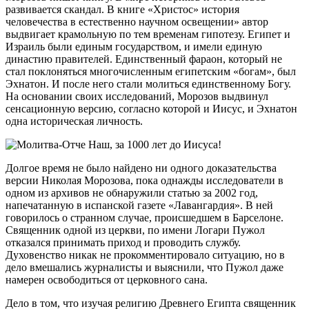
развивается скандал. В книге «Христос» история
человечества в естественно научном освещении» автор
выдвигает крамольную по тем временам гипотезу. Египет и
Израиль были единым государством, и имели единую
династию правителей. Единственный фараон, который не
стал поклоняться многочисленным египетским «богам», был
Эхнатон. И после него стали молиться единственному Богу.
На основании своих исследований, Морозов выдвинул
сенсационную версию, согласно которой и Иисус, и Эхнатон
одна историческая личность.
Долгое время не было найдено ни одного доказательства
версии Николая Морозова, пока однажды исследователи в
одном из архивов не обнаружили статью за 2002 год,
напечатанную в испанской газете «Лавангардия». В ней
говорилось о странном случае, происшедшем в Барселоне.
Священник одной из церкви, по имени Логари Пужол
отказался принимать приход и проводить службу.
Духовенство никак не прокомментировало ситуацию, но в
дело вмешались журналисты и выяснили, что Пужол даже
намерен освободиться от церковного сана.
Дело в том, что изучая религию Древнего Египта священник