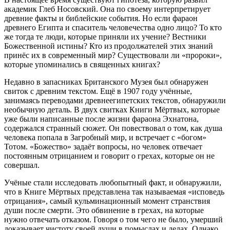
академик Глеб Носовский. Она по своему интерпретирует
древние факты и библейские события. Но если фараон
древнего Египта и спаситель человечества одно лицо? То кто
же тогда те люди, которые приняли их учение? Вестники
Божественной истины? Кто из продолжателей этих знаний
принёс их в современный мир? Существовали ли «пророки»,
которые упоминались в священных книгах?
Недавно в запасниках Британского Музея был обнаружен
свиток с древним текстом. Ещё в 1907 году учённые,
занимаясь переводами древнеегипетских текстов, обнаружили
необычную деталь. В двух свитках Книги Мёртвых, которые
уже были написанные после жизни фараона Эхнатона,
содержался странный сюжет. Он повествовал о том, как душа
человека попала в Загробный мир, и встречает с «богом»
Тотом. «Божество» задаёт вопросы, но человек отвечает
постоянным отрицанием и говорит о грехах, которые он не
совершал.
Учёные стали исследовать любопытный факт, и обнаружили,
что в Книге Мёртвых представлена так называемая «исповедь
отрицания», самый кульминационный момент странствия
души после смерти. Это обвинение в грехах, на которые
нужно отвечать отказом. Говоря о том чего не было, умерший
доказывает чистоту своей души в помыслах и делах. Однако