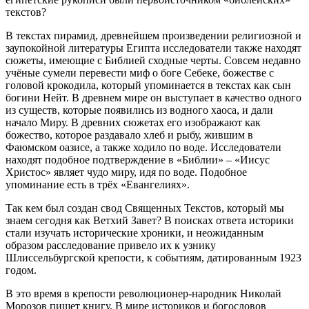
текстов?
В текстах пирамид, древнейшем произведении религиозной и
заупокойной литературы Египта исследователи также находят
сюжеты, имеющие с Библией сходные черты. Совсем недавно
учёные сумели перевести миф о боге Себеке, божестве с
головой крокодила, который упоминается в текстах как сын
богини Нейт. В древнем мире он выступает в качество одного
из существ, которые появились из водного хаоса, и дали
начало Миру. В древних сюжетах его изображают как
божество, которое раздавало хлеб и рыбу, жившим в
Фаюмском оазисе, а также ходило по воде. Исследователи
находят подобное подтверждение в «Библии» – «Иисус
Христос» являет чудо миру, идя по воде. Подобное
упоминание есть в трёх «Евангелиях».
Так кем был создан свод Священных Текстов, который мы
знаем сегодня как Ветхий Завет? В поисках ответа историки
стали изучать исторические хроники, и неожиданным
образом расследование привело их к узнику
Шлиссельбургской крепости, к событиям, датированным 1923
годом.
В это время в крепости революционер-народник Николай
Морозов пишет книгу. В мире историков и богословов