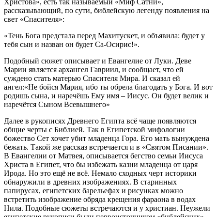
Христова», есть так называемый «Миф Сатни»,
рассказывающий, по сути, библейскую легенду появления на
свет «Спасителя»:
«Тень Бога предстала перед Махитускет, и объявила: будет у
тебя сын и назван он будет Са-Осирис!».
Подобный сюжет описывает и Евангелие от Луки. Деве
Марии является архангел Гавриил, и сообщает, что ей
суждено стать матерью Спасителя Мира. И сказал ей
ангел:«Не бойся Мария, ибо ты обрела благодать у Бога. И вот
родишь сына, и наречёшь Ему имя – Иисус. Он будет велик и
наречётся Сыном Всевышнего»
Далее в рукописях Древнего Египта всё чаще появляются
общие черты с Библией. Так в Египетской мифологии
божество Сет хочет убит младенца Гора. Его мать вынуждена
бежать. Такой же рассказ встречается и в «Святом Писании».
В Евангелии от Матвея, описывается бегство семьи Иисуса
Христа в Египет, что бы избежать казни младенца от царя
Ирода. Но это ещё не всё. Немало сходных черт историки
обнаружили в древних изображениях. В старинных
папирусах, египетских барельефах и рисунках можно
встретить изображение обряда крещения фараона в водах
Нила. Подобные сюжеты встречаются и у христиан. Неужели
египетские рукописи были первоисточником «библейских»