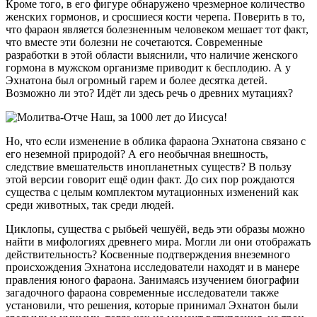
Кроме того, в его фигуре обнаружено чрезмерное количество
женских гормонов, и сросшиеся кости черепа. Поверить в то,
что фараон является болезненным человеком мешает тот факт,
что вместе эти болезни не сочетаются. Современные
разработки в этой области выяснили, что наличие женского
гормона в мужском организме приводит к бесплодию. А у
Эхнатона был огромный гарем и более десятка детей.
Возможно ли это? Идёт ли здесь речь о древних мутациях?
Но, что если изменение в облика фараона Эхнатона связано с
его неземной природой? А его необычная внешность,
следствие вмешательств инопланетных существ? В пользу
этой версии говорит ещё один факт. До сих пор рождаются
существа с целым комплектом мутационных изменений как
среди животных, так среди людей.
Циклопы, существа с рыбьей чешуёй, ведь эти образы можно
найти в мифологиях древнего мира. Могли ли они отображать
действительность? Косвенные подтверждения внеземного
происхождения Эхнатона исследователи находят и в манере
правления юного фараона. Занимаясь изучением биографии
загадочного фараона современные исследователи также
установили, что решения, которые принимал Эхнатон были