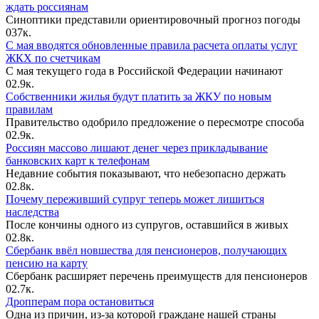
ждать россиянам
Синоптики представили ориентировочный прогноз погоды
0
37к.
С мая вводятся обновленные правила расчета оплаты услуг
ЖКХ по счетчикам
С мая текущего года в Российской Федерации начинают
0
2.9к.
Собственники жилья будут платить за ЖКУ по новым
правилам
Правительство одобрило предложение о пересмотре способа
0
2.9к.
Россиян массово лишают денег через прикладывание
банковских карт к телефонам
Недавние события показывают, что небезопасно держать
0
2.8к.
Почему переживший супруг теперь может лишиться
наследства
После кончины одного из супругов, оставшийся в живых
0
2.8к.
Сбербанк ввёл новшества для пенсионеров, получающих
пенсию на карту
Сбербанк расширяет перечень преимуществ для пенсионеров
0
2.7к.
Дропперам пора остановиться
Одна из причин, из-за которой граждане нашей страны