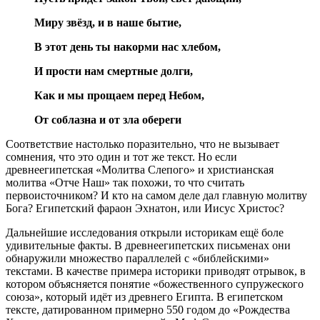
Миру звёзд, и в наше бытие,
В этот день ты накорми нас хлебом,
И прости нам смертные долги,
Как и мы прощаем перед Небом,
От соблазна и от зла обереги
Соответствие настолько поразительно, что не вызывает
сомнения, что это один и тот же текст. Но если
древнеегипетская «Молитва Слепого» и христианская
молитва «Отче Наш» так похожи, то что считать
первоисточником? И кто на самом деле дал главную молитву
Бога? Египетский фараон Эхнатон, или Иисус Христос?
Дальнейшие исследования открыли историкам ещё боле
удивительные факты. В древнеегипетских письменах они
обнаружили множество параллелей с «библейскими»
текстами. В качестве примера историки приводят отрывок, в
котором объясняется понятие «божественного супружеского
союза», который идёт из древнего Египта. В египетском
тексте, датированном примерно 550 годом до «Рождества