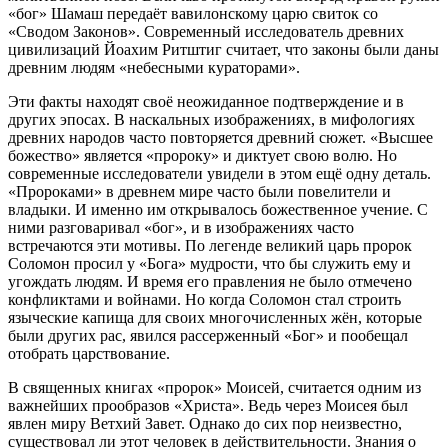
«бог» Шамаш передаёт вавилонскому царю свиток со
«Сводом Законов». Современный исследователь древних
цивилизаций Йоахим Ритштиг считает, что законы были даны
древним людям «небесными кураторами».
Эти факты находят своё неожиданное подтверждение и в
других эпосах. В наскальных изображениях, в мифологиях
древних народов часто повторяется древний сюжет. «Высшее
божество» является «пророку» и диктует свою волю. Но
современные исследователи увидели в этом ещё одну деталь.
«Пророками» в древнем мире часто были повелители и
владыки. И именно им открывалось божественное учение. С
ними разговаривал «бог», и в изображениях часто
встречаются эти мотивы. По легенде великий царь пророк
Соломон просил у «Бога» мудрости, что бы служить ему и
угождать людям. И время его правления не было отмечено
конфликтами и войнами. Но когда Соломон стал строить
языческие капища для своих многочисленных жён, которые
были других рас, явился рассерженный «Бог» и пообещал
отобрать царствование.
В священных книгах «пророк» Моисей, считается одним из
важнейших прообразов «Христа». Ведь через Моисея был
явлен миру Ветхий Завет. Однако до сих пор неизвестно,
существовал ли этот человек в действительности. Знания о