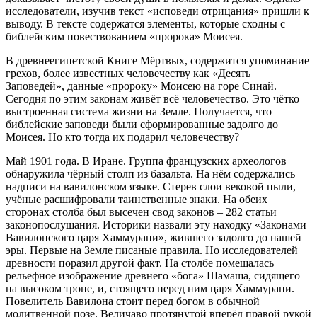
исследователи, изучив текст «исповеди отрицания» пришли к
выводу. В тексте содержатся элементы, которые сходны с
библейским повествованием «пророка» Моисея.
В древнеегипетской Книге Мёртвых, содержится упоминание
грехов, более известных человечеству как «Десять
Заповедей», данные «пророку» Моисею на горе Синай.
Сегодня по этим законам живёт всё человечество. Это чётко
выстроенная система жизни на Земле. Получается, что
библейские заповеди были сформированные задолго до
Моисея. Но кто тогда их подарил человечеству?
Май 1901 года. В Иране. Группа французских археологов
обнаружила чёрный столп из базальта. На нём содержались
надписи на вавилонском языке. Стерев слои вековой пыли,
учёные расшифровали таинственные знаки. На обеих
сторонах столба был высечен свод законов – 282 статьи
законопослушания. Историки назвали эту находку «Законами
Вавилонского царя Хаммурапи», жившего задолго до нашей
эры. Первые на Земле писаные правила. Но исследователей
древности поразил другой факт. На столбе помещалась
рельефное изображение древнего «бога» Шамаша, сидящего
на высоком троне, и, стоящего перед ним царя Хаммурапи.
Повелитель Вавилона стоит перед богом в обычной
молитвенной позе. Величаво протянутой вперёд правой рукой