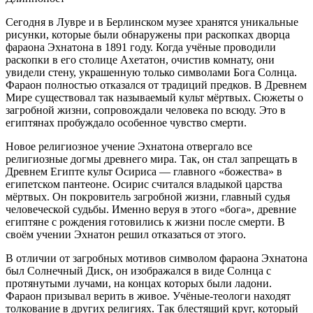
Сегодня в Лувре и в Берлинском музее хранятся уникальные
рисунки, которые были обнаружены при раскопках дворца
фараона Эхнатона в 1891 году. Когда учёные проводили
раскопки в его столице Ахетатон, очистив комнату, они
увидели стену, украшенную только символами Бога Солнца.
Фараон полностью отказался от традиций предков. В Древнем
Мире существовал так называемый культ мёртвых. Сюжеты о
загробной жизни, сопровождали человека по всюду. Это в
египтянах пробуждало особенное чувство смерти.
Новое религиозное учение Эхнатона отвергало все
религиозные догмы древнего мира. Так, он стал запрещать в
Древнем Египте культ Осириса — главного «божества» в
египетском пантеоне. Осирис считался владыкой царства
мёртвых. Он покровитель загробной жизни, главный судья
человеческой судьбы. Именно веруя в этого «бога», древние
египтяне с рождения готовились к жизни после смерти. В
своём учении Эхнатон решил отказаться от этого.
В отличии от загробных мотивов символом фараона Эхнатона
был Солнечный Диск, он изображался в виде Солнца с
протянутыми лучами, на концах которых были ладони.
Фараон призывал верить в живое. Учёные-теологи находят
толкование в других религиях. Так блестящий круг, который