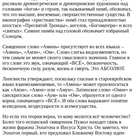
рисовали древнегреческие и древнеримские художники над
головами «богов» и героев, так называемый нимб, обозначал,
что это высшие, внеземные, сверхъестественные существа. В
иконографии «христианства» нимб стал принадлежностью
ипостаси «Пресвятой Троицы», ангелов, «Богоматери» и всех
«святых». Сияние нимба над головой обозначает избранный
Солнцем.
Священное слово «Аминь» присутствует во всех языках –
«Аминь», «Амэн», «Ом». Слово слегка видоизменяется, но
тем самым не меняет своего смыслового значения. Главное в
его слове это звук, означающий «ВСЁ», бесконечность,
бесконечную силу, разум, жизнь и смерть. Это АБСОЛЮТ.
Лингвисты утверждают, поскольку гласные в староеврейском
языке взаимозаменяемые, то «Аминь» может произноситься
как «Амэн», «Амон» или «Амун». Латинское слово «Омне» и
санскритское слово «Аум» или «Ом», образуется от одного
корня, означающего «ВСЁ». И оба слова выражают понятие
всеведения, вездесущности и всемогущества.
Но если эта теория верна, то кому молится всё человечество?
Более того испанский священник Пужол находит связь в
жизни фараона Эхнатона и Иисуса Христа. Он заметил, что
Эхнатон первый, кто предложил Ближнему Востоку идею