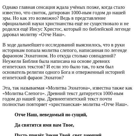
Однако главная сенсация ждала учёных позже, когда стало
известно, что свиток, датирован 1000-ным годом до нашей
эры. Но как это возможно? Ведь в представление
официальной науки христианства ещё не существовало и не
родился ещё Иисус Христос, который по библейской легенде
даровал молитву «Отче Наш».
В ходе дальнейшего исследований выяснилось, что в руки
историкам попала молитва слепого, написанная по легенде
фараоном Эхнатоном. Но откуда столько совпадений?
Неужели Библия была написана на основе древних
египетских текстов? И если это было так, то кем был
основатель религии одного Бога и отверженный историей
египетский фараон Эхнатон?
Эта, так называемая «Молитва Эхнатона», известна также как
«Молитва Слепого». Древний текст датируется 1000-ным
годом до нашей эры. Древнеегипетский текст почти
полностью повторяет «христианская» молитва «Отче Наш».
Отче Наш, неведомый но сущий,
Да святится имя нам Твое,
Пусть придёт Закон Твой, свет дающий,