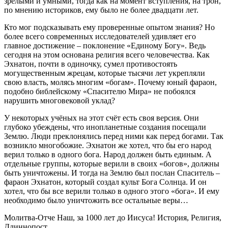
зрелыми и умными, тогда как на момент вступления, на трон,
по мнению историков, ему было не более двадцати лет.
Кто мог подсказывать ему проверенные опытом знания? Но
более всего современных исследователей удивляет его
главное достижение – поклонение «Единому Богу». Ведь
сегодня на этом основана религия всего человечества. Как
Эхнатон, почти в одиночку, сумел противостоять
могущественным жрецам, которые тысячи лет укрепляли
свою власть, молясь многим «богам». Почему юный фараон,
подобно библейскому «Спасителю Мира» не побоялся
нарушить многовековой уклад?
У некоторых учёных на этот счёт есть своя версия. Они
глубоко убеждены, что инопланетные создания посещали
Землю. Люди преклонялись перед ними как перед богами. Так
возникло многобожие. Эхнатон же хотел, что бы его народ
верил только в одного бога. Народ должен быть единым. А
отдельные группы, которые верили в своих «богов», должны
быть уничтожены. И тогда на Землю был послан Спаситель –
фараон Эхнатон, который создал культ Бога Солнца. И он
хотел, что бы все верили только в одного этого «бога». И ему
необходимо было уничтожить все остальные веры…
Молитва-Отче Наш, за 1000 лет до Иисуса! История, Религия,
Длиннопост