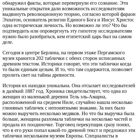
обнаружил факты, которые перевернули его сознание. Эти
уникальные открытия дали возможность исследователям
выдвинуть революционную теорию, согласно которой фараон
Эхнатон, основатель религии Единого Бога и Иисус Христос
одна историческая личность. Но возможно ли это? Что бы
подтвердить или опровергнуть эту гипотезу исследователям
нужно было разобраться, кем египетский царь был на самом
деле.
Сегодня в центре Берлина, на первом этаже Пергамского
музея хранится 202 таблички с обеих сторон исписанных
древним текстом. Историки говорят, что эти таблички когда
то были единым целым. И то, что там содержится, позволяет
пролить свет на тайны древности.
История их находки уникальна. Она отсылает исследователей
в далёкий 1887 год. Хроника свидетельствует, что одна из
женщин из маленькой деревни Тель эль-Амарна,
расположенной на среднем Ниле, случайно нашла несколько
глиняных табличек с непонятными знаками. За них было
можно выручить несколько медяков. Но что бы выручка была
больше, женщина разломала таблички на несколько частей и
продала их поодиночке. Торговец перекупщик сразу понял,
что в его руки попал какой-то древний текст и предложил эти
таблички нескольким музеям Европы. Специалисты в