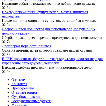
Недавние события показывают, что небезопасно держать
0
2.8к.
Почему переживший супруг теперь может лишиться
наследства
После кончины одного из супругов, оставшийся в живых
0
2.8к.
Сбербанк ввёл новшества для пенсионеров, получающих
пенсию на карту
Сбербанк расширяет перечень преимуществ для пенсионеров
0
2.7к.
Дропперам пора остановиться
Одна из причин, из-за которой граждане нашей страны
0
2.8к.
В ГАИ прояснили, будет ли штраф водителю, если он передал
управление авто другому человеку
Высшая судебная инстанция изучила резонансное дело
0
2.9к.
О газете
Контакты
Пресс-релизы
Отвечает юрист!
Судебная практика
Государственные услуги
Финансы