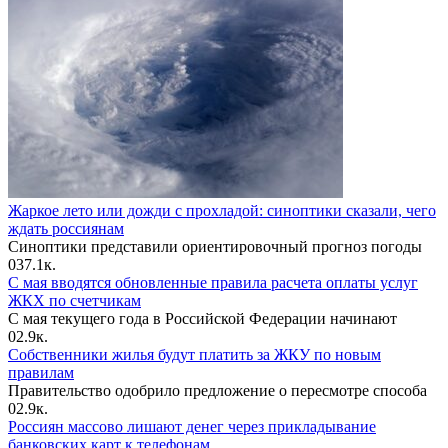
Жаркое лето или дожди с прохладой: синоптики сказали, чего
ждать россиянам
Синоптики представили ориентировочный прогноз погоды
0
37.1к.
С мая вводятся обновленные правила расчета оплаты услуг
ЖКХ по счетчикам
С мая текущего года в Российской Федерации начинают
0
2.9к.
Собственники жилья будут платить за ЖКУ по новым
правилам
Правительство одобрило предложение о пересмотре способа
0
2.9к.
Россиян массово лишают денег через прикладывание
банковских карт к телефонам