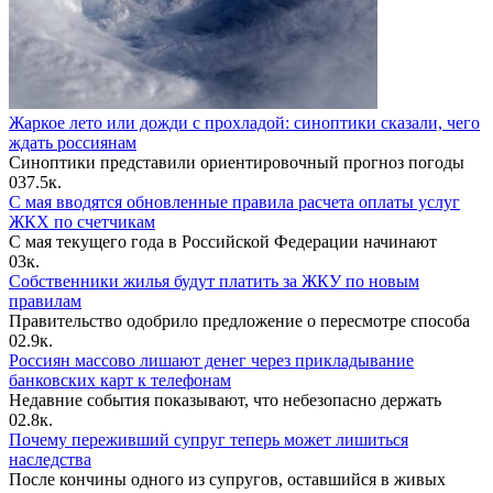
Жаркое лето или дожди с прохладой: синоптики сказали, чего
ждать россиянам
Синоптики представили ориентировочный прогноз погоды
0
37.5к.
С мая вводятся обновленные правила расчета оплаты услуг
ЖКХ по счетчикам
С мая текущего года в Российской Федерации начинают
0
3к.
Собственники жилья будут платить за ЖКУ по новым
правилам
Правительство одобрило предложение о пересмотре способа
0
2.9к.
Россиян массово лишают денег через прикладывание
банковских карт к телефонам
Недавние события показывают, что небезопасно держать
0
2.8к.
Почему переживший супруг теперь может лишиться
наследства
После кончины одного из супругов, оставшийся в живых