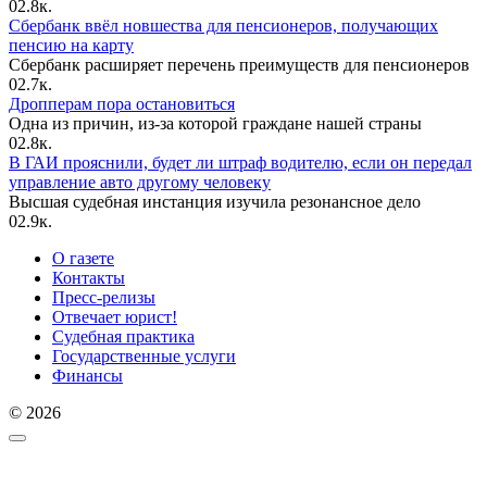
0
2.8к.
Сбербанк ввёл новшества для пенсионеров, получающих
пенсию на карту
Сбербанк расширяет перечень преимуществ для пенсионеров
0
2.7к.
Дропперам пора остановиться
Одна из причин, из-за которой граждане нашей страны
0
2.8к.
В ГАИ прояснили, будет ли штраф водителю, если он передал
управление авто другому человеку
Высшая судебная инстанция изучила резонансное дело
0
2.9к.
О газете
Контакты
Пресс-релизы
Отвечает юрист!
Судебная практика
Государственные услуги
Финансы
© 2026