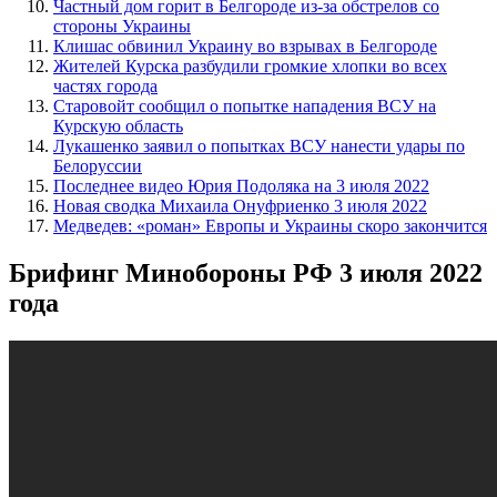
Частный дом горит в Белгороде из-за обстрелов со
стороны Украины
Клишас обвинил Украину во взрывах в Белгороде
Жителей Курска разбудили громкие хлопки во всех
частях города
Старовойт сообщил о попытке нападения ВСУ на
Курскую область
Лукашенко заявил о попытках ВСУ нанести удары по
Белоруссии
Последнее видео Юрия Подоляка на 3 июля 2022
Новая сводка Михаила Онуфриенко 3 июля 2022
Медведев: «роман» Европы и Украины скоро закончится
Брифинг Минобороны РФ 3 июля 2022
года