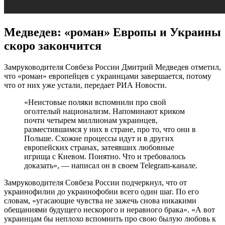
Медведев: «роман» Европы и Украины
скоро закончится
Замруководителя Совбеза России Дмитрий Медведев отметил,
что «роман» европейцев с украинцами завершается, потому
что от них уже устали, передает РИА Новости.
«Неистовые поляки вспомнили про свой
оголтелый национализм. Напоминают криком
почти четырем миллионам украинцев,
разместившимся у них в стране, про то, что они в
Польше. Схожие процессы идут и в других
европейских странах, затеявших любовные
игрища с Киевом. Понятно. Что и требовалось
доказать», — написал он в своем Telegram-канале.
Замруководителя Совбеза России подчеркнул, что от
украинофилии до украинофобии всего один шаг. По его
словам, «угасающие чувства не зажечь снова никакими
обещаниями будущего нескорого и неравного брака». «А вот
украинцам бы неплохо вспомнить про свою былую любовь к