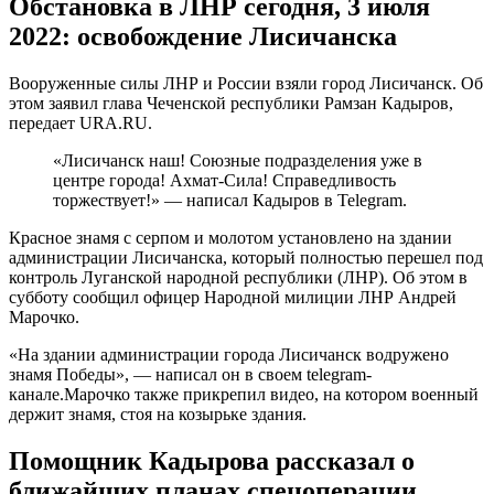
Обстановка в ЛНР сегодня, 3 июля
2022: освобождение Лисичанска
Вооруженные силы ЛНР и России взяли город Лисичанск. Об
этом заявил глава Чеченской республики Рамзан Кадыров,
передает URA.RU.
«Лисичанск наш! Союзные подразделения уже в
центре города! Ахмат-Сила! Справедливость
торжествует!» — написал Кадыров в Telegram.
Красное знамя с серпом и молотом установлено на здании
администрации Лисичанска, который полностью перешел под
контроль Луганской народной республики (ЛНР). Об этом в
субботу сообщил офицер Народной милиции ЛНР Андрей
Марочко.
«На здании администрации города Лисичанск водружено
знамя Победы», — написал он в своем telegram-
канале.Марочко также прикрепил видео, на котором военный
держит знамя, стоя на козырьке здания.
Помощник Кадырова рассказал о
ближайших планах спецоперации