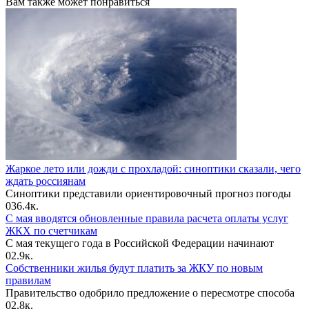
Вам также может понравиться
Жаркое лето или дожди с прохладой: синоптики сказали, чего
ждать россиянам
Синоптики представили ориентировочный прогноз погоды
0
36.4к.
С мая вводятся обновленные правила расчета оплаты услуг
ЖКХ по счетчикам
С мая текущего года в Российской Федерации начинают
0
2.9к.
Собственники жилья будут платить за ЖКУ по новым
правилам
Правительство одобрило предложение о пересмотре способа
0
2.8к.