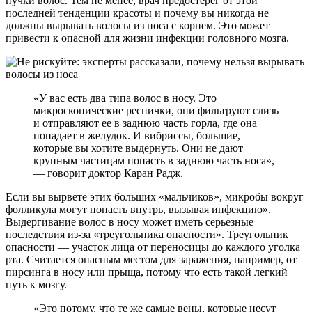
пучки волос. Тем не менее, врач предостерег от этой
последней тенденции красоты и почему вы никогда не
должны вырывать волосы из носа с корнем. Это может
привести к опасной для жизни инфекции головного мозга.
«У вас есть два типа волос в носу. Это
микроскопические реснички, они фильтруют слизь
и отправляют ее в заднюю часть горла, где она
попадает в желудок. И вибриссы, большие,
которые вы хотите выдернуть. Они не дают
крупным частицам попасть в заднюю часть носа»,
— говорит доктор Каран Радж.
Если вы вырвете этих больших «мальчиков», микробы вокруг
фолликула могут попасть внутрь, вызывая инфекцию».
Выдергивание волос в носу может иметь серьезные
последствия из-за «треугольника опасности». Треугольник
опасности — участок лица от переносицы до каждого уголка
рта. Считается опасным местом для заражения, например, от
пирсинга в носу или прыща, потому что есть такой легкий
путь к мозгу.
«Это потому, что те же самые вены, которые несут