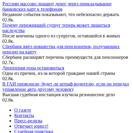
Россиян массово лишают денег через прикладывание
банковских карт к телефонам
Недавние события показывают, что небезопасно держать
0
2.8к.
Почему переживший супруг теперь может лишиться
наследства
После кончины одного из супругов, оставшийся в живых
0
2.8к.
Сбербанк ввёл новшества для пенсионеров, получающих
пенсию на карту
Сбербанк расширяет перечень преимуществ для пенсионеров
0
2.7к.
Дропперам пора остановиться
Одна из причин, из-за которой граждане нашей страны
0
2.8к.
В ГАИ прояснили, будет ли штраф водителю, если он передал
управление авто другому человеку
Высшая судебная инстанция изучила резонансное дело
0
2.8к.
О газете
Контакты
Пресс-релизы
Отвечает юрист!
Судебная практика