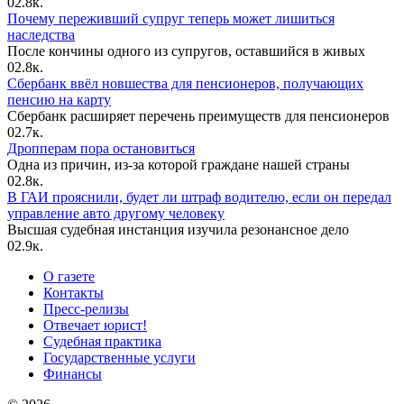
0
2.8к.
Почему переживший супруг теперь может лишиться
наследства
После кончины одного из супругов, оставшийся в живых
0
2.8к.
Сбербанк ввёл новшества для пенсионеров, получающих
пенсию на карту
Сбербанк расширяет перечень преимуществ для пенсионеров
0
2.7к.
Дропперам пора остановиться
Одна из причин, из-за которой граждане нашей страны
0
2.8к.
В ГАИ прояснили, будет ли штраф водителю, если он передал
управление авто другому человеку
Высшая судебная инстанция изучила резонансное дело
0
2.9к.
О газете
Контакты
Пресс-релизы
Отвечает юрист!
Судебная практика
Государственные услуги
Финансы