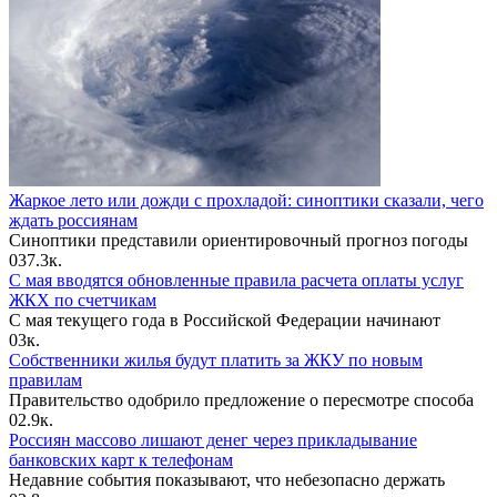
Жаркое лето или дожди с прохладой: синоптики сказали, чего
ждать россиянам
Синоптики представили ориентировочный прогноз погоды
0
37.3к.
С мая вводятся обновленные правила расчета оплаты услуг
ЖКХ по счетчикам
С мая текущего года в Российской Федерации начинают
0
3к.
Собственники жилья будут платить за ЖКУ по новым
правилам
Правительство одобрило предложение о пересмотре способа
0
2.9к.
Россиян массово лишают денег через прикладывание
банковских карт к телефонам
Недавние события показывают, что небезопасно держать