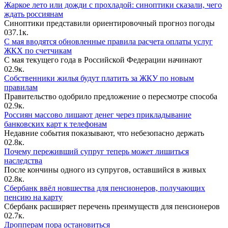
0
2.8к.
Сбербанк ввёл новшества для пенсионеров, получающих
пенсию на карту
Сбербанк расширяет перечень преимуществ для пенсионеров
0
2.7к.
Дропперам пора остановиться
Одна из причин, из-за которой граждане нашей страны
0
2.8к.
В ГАИ прояснили, будет ли штраф водителю, если он передал
управление авто другому человеку
Высшая судебная инстанция изучила резонансное дело
0
2.9к.
О газете
Контакты
Пресс-релизы
Отвечает юрист!
Судебная практика
Государственные услуги
Финансы
© 2026