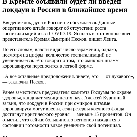
коронавируса могут ввести, если резервы коечного фонда
достигнут критического уровня — меньше 15 процентов. Он
отметил, что сейчас большинство регионов находится в
состоянии готовности вдвое увеличить свой потенциал.
Ограничения в Москве с 1 февраля
2022 года из-за омикрона
Московские власти не исключают той возможности, что из-за
быстрого распространения нового штамма с 1 февраля 2022
года будут введены новые ограничения. Однако мэр
российской столицы Сергей Собянин немного успокоил
москвичей и объяснил, что это крайние меры, и в них
возникнет необходимость только тогда, когда столичные
больницы не будут справляться с большим количеством
пациентов.
Закроют ли школы и ВУЗы на
карантин с 31 января 2022 года из-за
«омикрона» в регионах России
Нельзя точно сказать, что будет введен локдаун