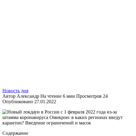
Содержание
Карантин с 1 февраля 2022 в России: правда или нет,
есть ли официальные данные
Введут ли локдаун с 1 февраля 2022 года из-за
«омикрона»: комментарий Геннадия Онищенко
Нерабочие дни в январе-феврале 2022 в РФ, будут или
нет?
В Кремле объявили будет ли введен локдаун в России в
ближайшее время
Ограничения в Москве с 1 февраля 2022 года из-за
омикрона
Закроют ли школы и ВУЗы на карантин с 31 января 2022
года из-за «омикрона» в регионах России
Какие регионы вводят ковидные ограничения с января-
февраля 2022 года
Опасен ли «Омикрон» на самом деле – мнение
вирусолога
Переведут ли московских школьников на дистанционку
Введут ли удаленку для сотрудников организаций
Когда закончится пандемия