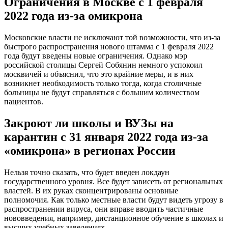
государственного уровня. Все будет зависеть от региональных
властей. В их руках сконцентрированы основные
полномочия. Как только местные власти будут видеть угрозу в
распространении вируса, они вправе вводить частичные
нововведения, например, дистанционное обучение в школах и
высших учебных заведениях.
Какие регионы вводят ковидные
ограничения с января-февраля 2022
года
С 25 января Московская область снова переходит на
«удаленку», в Крыму вводится повторный запрет на
проведение массовых мероприятий. Однако в остальных
частях страны данный вопрос остается открытым.
Опасен ли «Омикрон» на самом деле –
мнение вирусолога
Самый быстрый и самый заразный штамм коронавируса. Он
накрывает целые страны. Медицина близка к коллапсу почти
везде, где есть «Омикрон». Не хватает врачей, ПЦР-тестов,