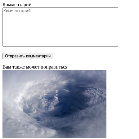
Жаркое лето или дожди с прохладой: синоптики сказали, чего
ждать россиянам
Синоптики представили ориентировочный прогноз погоды
0
37.1к.
С мая вводятся обновленные правила расчета оплаты услуг
ЖКХ по счетчикам
С мая текущего года в Российской Федерации начинают
0
2.9к.
Собственники жилья будут платить за ЖКУ по новым
правилам
Правительство одобрило предложение о пересмотре способа
0
2.9к.
Россиян массово лишают денег через прикладывание
банковских карт к телефонам
Недавние события показывают, что небезопасно держать
0
2.8к.
Почему переживший супруг теперь может лишиться
наследства
После кончины одного из супругов, оставшийся в живых