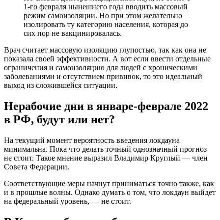
Соответствующие меры начнут приниматься точно также, как
и в прошлые волны. Однако думать о том, что локдаун выйдет
на федеральный уровень, — не стоит.
В Кремле объявили будет ли введен
локдаун в России в ближайшее время
Введение локдауна в России не обсуждается. Данные
оперативного штаба говорят об отсутствии роста
госпитализаций из-за COVID-19. Ясность в этот вопрос внес
представитель Кремля Дмитрий Песков, пишет Лента.
По его словам, власти видят число заражений, однако,
несмотря на цифры, количество госпитализаций не
увеличивается. Это говорит о том, что омикрон-штамм
коронавируса переносится в легкой форме.
«А все остальные предположения, знаете, это — от лукавого»,
— заключил Песков.
Ранее заместитель председателя комитета Госдумы по охране
здоровья, кандидат медицинских наук Алексей Куринный
заявил, что локдаун в России при омикрон-штамме