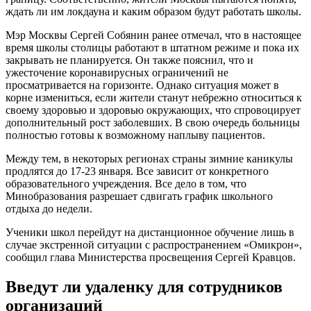
случае экстренной ситуации с распространением «Омикрон»,
сообщил глава Министерства просвещения Сергей Кравцов.
Введут ли удаленку для сотрудников
организаций
Сбербанк принял решение об отправке части сотрудников на
удаленный режим. Глава кредитной организации Герман Греф
отмечает, что часть работников банка (30%) уже работала в
дистанционном формате. Но с понедельника на удаленку
уходит еще 20% трудового фонда. Таким образом, половина
сотрудников Сбербанка теперь будут исполнять трудовые
обязанности из дома.
По словам Грефа, руководство кредитной организации
опасается нового штамма Ковида. По их мнению, он очень
заразен, поэтому подумать о безопасности и экономической
стабильности компании нужно уже сейчас, до того времени,
как власти начнут вводить принудительные меры.
Когда закончится пандемия
Уже на протяжении двух лет россияне и жители других стран