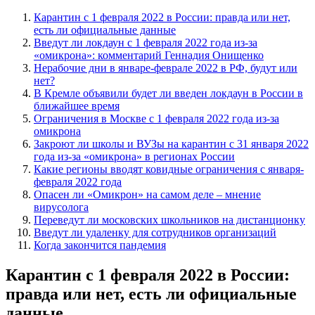
Карантин с 1 февраля 2022 в России:
правда или нет, есть ли официальные
данные
Сразу же нужно пояснить, что на самом деле на сегодняшний
день, 24 января, нет официальных данных о том, что со
следующего месяца в России будет объявлен локдаун в связи с
ростом числа заболевших коронавирусом.
Однако это вовсе не означает, что в ближайшие дни власти не
пойдут на такой шаг. На следующей неделе должно состояться
заседание под председательством президента РФ Владимира
Путина, в ходе которого будет обсуждаться ситуация с
ковидом. Вполне возможно, что именно на этом мероприятии
и будет объявлено о нерабочих днях с 1 февраля 2022 года.
Остается подождать, осталось не много времени.
Введут ли локдаун с 1 февраля 2022
года из-за «омикрона»: комментарий
Геннадия Онищенко