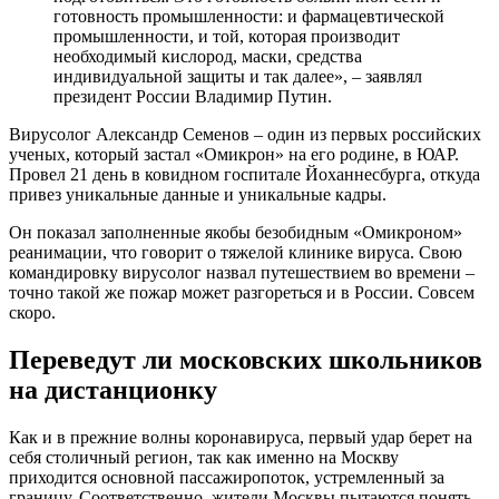
на дистанционку
Как и в прежние волны коронавируса, первый удар берет на
себя столичный регион, так как именно на Москву
приходится основной пассажиропоток, устремленный за
границу. Соответственно, жители Москвы пытаются понять,
ждать ли им локдауна и каким образом будут работать школы.
Мэр Москвы Сергей Собянин ранее отмечал, что в настоящее
время школы столицы работают в штатном режиме и пока их
закрывать не планируется. Он также пояснил, что и
ужесточение коронавирусных ограничений не
просматривается на горизонте. Однако ситуация может в
корне измениться, если жители станут небрежно относиться к
своему здоровью и здоровью окружающих, что спровоцирует
дополнительный рост заболевших. В свою очередь больницы
полностью готовы к возможному наплыву пациентов.
Между тем, в некоторых регионах страны зимние каникулы
продлятся до 17-23 января. Все зависит от конкретного
образовательного учреждения. Все дело в том, что
Минобразования разрешает сдвигать график школьного
отдыха до недели.
Ученики школ перейдут на дистанционное обучение лишь в