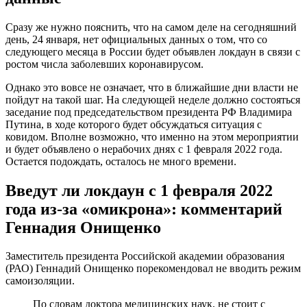
Заместитель президента Российской академии образования
(РАО) Геннадий Онищенко порекомендовал не вводить режим
самоизоляции.
По словам доктора медицинских наук, не стоит с
1-го февраля нынешнего года вводить массовый
режим самоизоляции. Но при этом желательно
изолировать ту категорию населения, которая до
сих пор не вакцинировалась.
Врач считает массовую изоляцию глупостью, так как она не
показала своей эффективности. А вот если ввести отдельные
ограничения и самоизоляцию для людей с хроническими
заболеваниями и отсутствием прививок, то это идеальный
выход из сложившейся ситуации.
Нерабочие дни в январе-феврале 2022
в РФ, будут или нет?
На текущий момент вероятность введения локдауна
минимальна. Пока что делать точный однозначный прогноз
не стоит. Такое мнение выразил Владимир Круглый — член
Совета Федерации.