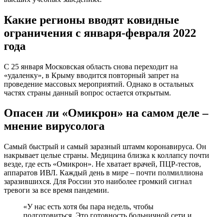
аппаратов ИВЛ. Каждый день в мире – почти полмиллиона
заразившихся. Для России это наиболее громкий сигнал
тревоги за все время пандемии.
«У нас есть хотя бы пара недель, чтобы
подготовиться. Это готовность больничной сети и
готовность промышленности: и фармацевтической
промышленности, и той, которая производит
необходимый кислород, маски, средства
индивидуальной защиты и так далее», – заявлял
президент России Владимир Путин.
Вирусолог Александр Семенов – один из первых российских
ученых, который застал «Омикрон» на его родине, в ЮАР.
Провел 21 день в ковидном госпитале Йоханнесбурга, откуда
привез уникальные данные и уникальные кадры.
Он показал заполненные якобы безобидным «Омикроном»
реанимации, что говорит о тяжелой клинике вируса. Свою
командировку вирусолог назвал путешествием во времени –
точно такой же пожар может разгореться и в России. Совсем
скоро.
Переведут ли московских школьников