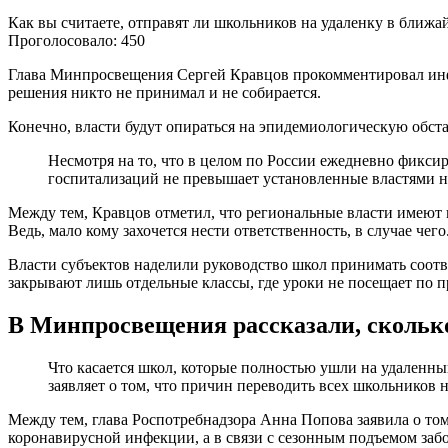
Как вы считаете, отправят ли школьников на удаленку в ближа
Проголосовало: 450
Глава Минпросвещения Сергей Кравцов прокомментировал инфо
решения никто не принимал и не собирается.
Конечно, власти будут опираться на эпидемиологическую обста
Несмотря на то, что в целом по России ежедневно фикси
госпитализаций не превышает установленные властями н
Между тем, Кравцов отметил, что региональные власти имеют 
Ведь, мало кому захочется нести ответственность, в случае чего
Власти субъектов наделили руководство школ принимать соотв
закрывают лишь отдельные классы, где уроки не посещает по 
В Минпросвещения рассказали, сколько
Что касается школ, которые полностью ушли на удаленн
заявляет о том, что причин переводить всех школьников 
Между тем, глава Роспотребнадзора Анна Попова заявила о том
коронавирусной инфекции, а в связи с сезонным подъемом за