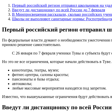
Первый российский регион отправил школьников на уда
Введут ли дистанционку по всей России до 7 февраля
В Минпросвещения рассказали, сколько российских учени
Школы не выполняют санитарные нормы: Роспотребнадзо
Первый российский регион отправил ш
По федеральные власти думают о необходимости ужесточения 
приняло решение самостоятельно.
С 26 января по 7 февраля ученики Тувы и субъекта будут
Но это не все ограничения, которые начали действовать в Туве
кинотеатры, театры, музеи;
фитнес-центры, салоны красоты;
пансионаты и базы отдыха;
автошколы;
любые массовые мероприятия находятся под запретом.
Известно, что вышеуказанные ограничения будут действовать вп
Введут ли дистанционку по всей России