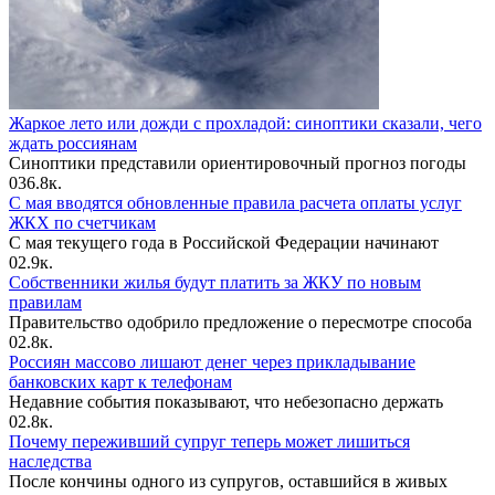
Жаркое лето или дожди с прохладой: синоптики сказали, чего
ждать россиянам
Синоптики представили ориентировочный прогноз погоды
0
36.8к.
С мая вводятся обновленные правила расчета оплаты услуг
ЖКХ по счетчикам
С мая текущего года в Российской Федерации начинают
0
2.9к.
Собственники жилья будут платить за ЖКУ по новым
правилам
Правительство одобрило предложение о пересмотре способа
0
2.8к.
Россиян массово лишают денег через прикладывание
банковских карт к телефонам
Недавние события показывают, что небезопасно держать
0
2.8к.
Почему переживший супруг теперь может лишиться
наследства
После кончины одного из супругов, оставшийся в живых