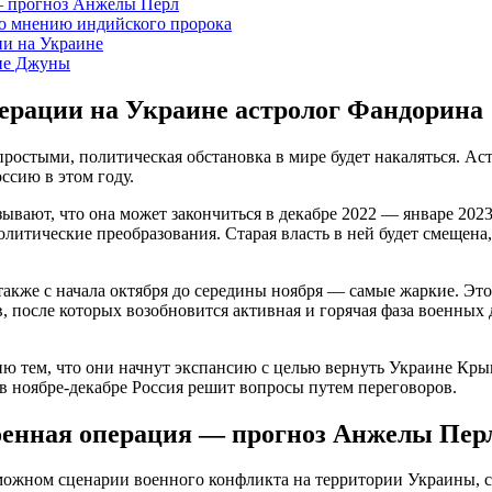
 — прогноз Анжелы Перл
по мнению индийского пророка
ии на Украине
ние Джуны
перации на Украине астролог Фандорина
ростыми, политическая обстановка в мире будет накаляться. Ас
ссию в этом году.
зывают, что она может закончиться в декабре 2022 — январе 2023
литические преобразования. Старая власть в ней будет смещена,
 также с начала октября до середины ноября — самые жаркие. Эт
после которых возобновится активная и горячая фаза военных
ю тем, что они начнут экспансию с целью вернуть Украине Крым
 в ноябре-декабре Россия решит вопросы путем переговоров.
военная операция — прогноз Анжелы Пер
можном сценарии военного конфликта на территории Украины, со