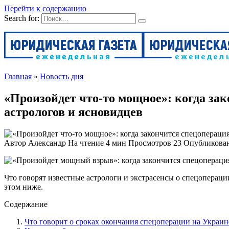
Перейти к содержанию
Search for:
Главная
»
Новость дня
«Произойдет что-то мощное»: когда за
астрологов и ясновидцев
Автор
Александр
На чтение
4 мин
Просмотров
23
Опубликова
Что говорят известные астрологи и экстрасенсы о спецопераци
этом ниже.
Содержание
Что говорит о сроках окончания спецоперации на Украи