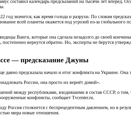
ус составил календарь предсказаний на тысячи лет вперед. Осо
ы.
22 год значится, как время голода и разрухи. По словам предска
ствование всей планеты окажется под угрозой из-за глобального
видицы Ванги, которые она сделала незадолго до своей кончины.
ь, постепенно вернутся обратно. Но, эксперты не берутся утверж
ассе — предсказание Джуны
 давно предсказала начало и итог конфликта на Украине. Она 
инадлежать России, она просто их вернёт домой».
ений между республиками, входившими в состав СССР, о том, ч
вооруженные конфликты, сообщает Tvcenter.ru.
оду Россия столкнется с беспрецедентным давлением, но в резуль
частью мира новые отношения.