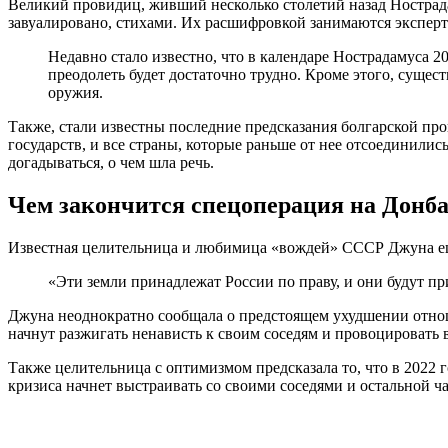
Великий провидиц, живший несколько столетий назад Нострадам
завуалировано, стихами. Их расшифровкой занимаются эксперт
Недавно стало известно, что в календаре Нострадамуса 20
преодолеть будет достаточно трудно. Кроме этого, суще
оружия.
Также, стали известны последние предсказания болгарской про
государств, и все страны, которые раньше от нее отсоединилис
догадываться, о чем шла речь.
Чем закончится спецоперация на Донб
Известная целительница и любимица «вождей» СССР Джуна еще
«Эти земли принадлежат России по праву, и они будут пр
Джуна неоднократно сообщала о предстоящем ухудшении отнош
начнут разжигать ненависть к своим соседям и провоцировать 
Также целительница с оптимизмом предсказала то, что в 2022 г
кризиса начнет выстраивать со своими соседями и остальной 