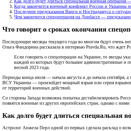
Как долго будет длиться специальная военная операция
Когда закончится военный конфликт России и Украины 
Последние предсказания Ванги и Нострадамуса о ситуац
Чем закончится спецоперация на Донбассе — предсказа
Что говорит о сроках окончания спецо
Последующие месяцы текущего года во многом будут очень неп
Ольга Фандорина рассказала в интервью Pravda.Ru, что ждет Ро
Если говорить о спецоперации на Украине, то звезды ука
каждой из которых будут большие административные и по
весной 2023 года.
Периоды конца июля — начала августа и до начала сентября, а
ВСУ Украины — произойдет мощный взрыв или серия взрывов, 
от территорий военных действий.
Со стороны Запада возможна попытка дестабилизировать Росси
появятся военные из других европейских стран, однако с ними
Как долго будет длиться специальная 
Астролог Анжела Перл одной из первых сделала расклад о воз