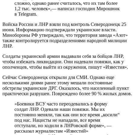
сложно, однако ранее считалось, что их там более
1,2 тыс. человек»,— написал господин Мирошник
в Telegram.
Войска России и ЛНР взяли под контроль Северодонецк 25
июня. Информацию подтверждали украинские власти.
Минобороны РФ утверждало, что территория завода «Азот»
также контролируется подразделениями народной милиции
ЛНР.
Солдаты украинской армии выдавали себя за бойцов ЛНР,
чтобы избежать ликвидации. Они надевали повязки, как у
ополченцев, чтобы выйти из окружения, пишут «Известия».
Сейчас Северодонецк открыли для СМИ. Однако еще
несколькими днями ранее этому мешали постоянные
обстрелы украинские ДРГ. Оказалось, что населенный пункт
практически разрушен. Повреждено более 90 % жилых домов.
«Боевики ВСУ часто переодевались в форму
солдат ЛНР. Одевали наши повязки. Мы их
постоянно меняли, так как они все время „косили“
под нас. Нацисты не нападали, все время
отступали, но ходили в ЛНРовской форме», —
рассказал журналистам «Известий»