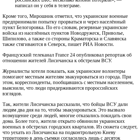
написал он у себя в телеграме.
Кроме того, Мирошник отметил, что украинские военные
предпринимали попытку прорваться и через населённый
пункт Белогоровка. По его словам, резервные украинские
войска из населённых пунктов Новодружеск, Приволье,
Шипилово, а также со стороны Краматорска и Славянска
также стягиваются в Северск, пишет РИА Новости.
Французский телеканал France 24 опубликовал репортаж об
отношении жителей Лисичанска к обстрелам ВСУ.
Журналисты хотели показать, как украинские волонтеры
помогают местным жителям эвакуироваться из города. При
этом, корреспонденты, пообщавшись с местным населением,
выяснили, что люди придерживаются пророссийских
взглядов.
Так, жители Лисичанска рассказали, что бойцы ВСУ дали
людям два дня на то, чтобы эвакуироваться. Это вызвало
возмущение среди людей, многие отказались покидать свои
дома. Более того, жители открыто обвинили украинских
военных в обстрелах городских кварталов. Из сюжета следует,
что уехать из Лисичанска на подконтрольную Киеву
территорию в день съемки согласились лишь с десяток