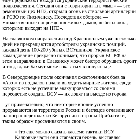
ещё продолжают находится украинские террористические
подразделения. Сегодня они с территории т.н. «ямы» — это
ремонтный цех НПЗ, открыли огонь из ствольной артиллерии
и РСЗО по Лисичанску. Последствия обстрела —
множественные повреждения жилых домов, выбиты окна,
которыми выходят на НПЗ».
На славянском направлении под Краснопольем уже несколько
дней не прекращаются артобстрелы украинских позиций,
каждый день 100-200 убитых ВСУшников. Украинское
командование прекрасно понимает, что прорыв ВС РФ на
этом направлении к Славянску может быстро обрушить фронт
и тогда даже Бахмут может оказаться в полукольце.
В Северодонецке после окончания ожесточенных боев за
«Азот» из подвалов начали выходить мирные жители, среди
которых есть не успевшие эвакуироваться со своими
переодетые солдаты ВСУ — их ловят на выезде из города.
Тут примечательно, что некоторые вполне успешно
прорываются на территорию России и беглецов отлавливают
на погранпереходах из Белоруссии в страны Прибалтики,
таким образом просачиваются к своим.
«Что еще можно сказать касаемо тактики ВСУ.
Кадровые части они стараются беречь, выставляя