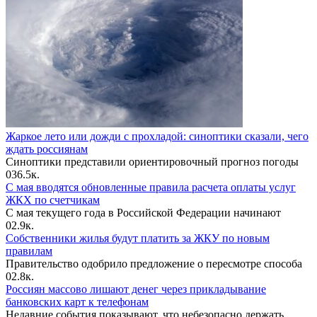
Жаркое лето или дожди с прохладой: синоптики сказали, чего
ждать россиянам
Синоптики представили ориентировочный прогноз погоды
0
36.5к.
С мая вводятся обновленные правила расчета оплаты услуг
ЖКХ по счетчикам
С мая текущего года в Российской Федерации начинают
0
2.9к.
Собственники жилья будут платить за ЖКУ по новым
правилам
Правительство одобрило предложение о пересмотре способа
0
2.8к.
Россиян массово лишают денег через прикладывание
банковских карт к телефонам
Недавние события показывают, что небезопасно держать