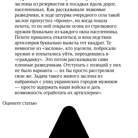
заслоны из резервистов в посадках вдоль дорог,
населенниках. Как рассказывали знакомые
разведчики, в ходе штурма очередного села такой
заслон пропустил «броню», но когда пошла
пехота, то по ней открыли огонь из стрелкового
оружия буквально из каждого окна населенника.
Пехоте пришлось откатиться, и впоследствии
артиллерия буквально выжгла тот квадрат. Те
немногие из «заслона», кто уцелели, побросали
оружие и попытались уйти, переодевшись в
«гражданку». Это потом рассказывали сами
пленные разведчикам. Отступать с позиций у них
не было варианта — их бы просто расстреляли
свои же. Задача такого живого заслона из
набранных с улиц украинских городов мужиков
— просто задержать наши войска и дать
возможность отработать их артиллерии».
Оцените статью