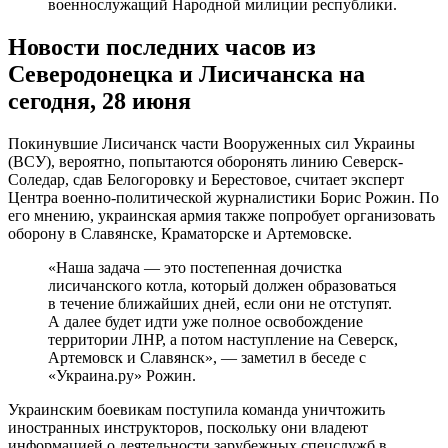
военнослужащий Народной милиции республики.
Новости последних часов из
Северодонецка и Лисичанска на
сегодня, 28 июня
Покинувшие Лисичанск части Вооруженных сил Украины
(ВСУ), вероятно, попытаются оборонять линию Северск-
Соледар, сдав Белогоровку и Берестовое, считает эксперт
Центра военно-политической журналистики Борис Рожин. По
его мнению, украинская армия также попробует организовать
оборону в Славянске, Краматорске и Артемовске.
«Наша задача — это постепенная дочистка
лисичанского котла, который должен образоваться
в течение ближайших дней, если они не отступят.
А далее будет идти уже полное освобождение
территории ЛНР, а потом наступление на Северск,
Артемовск и Славянск», — заметил в беседе с
«Украина.ру» Рожин.
Украинским боевикам поступила команда уничтожить
иностранных инструкторов, поскольку они владеют
информацией о деятельности зарубежных спецслужб в