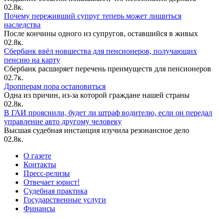
0
2.8к.
Почему переживший супруг теперь может лишиться
наследства
После кончины одного из супругов, оставшийся в живых
0
2.8к.
Сбербанк ввёл новшества для пенсионеров, получающих
пенсию на карту
Сбербанк расширяет перечень преимуществ для пенсионеров
0
2.7к.
Дропперам пора остановиться
Одна из причин, из-за которой граждане нашей страны
0
2.8к.
В ГАИ прояснили, будет ли штраф водителю, если он передал
управление авто другому человеку
Высшая судебная инстанция изучила резонансное дело
0
2.8к.
О газете
Контакты
Пресс-релизы
Отвечает юрист!
Судебная практика
Государственные услуги
Финансы