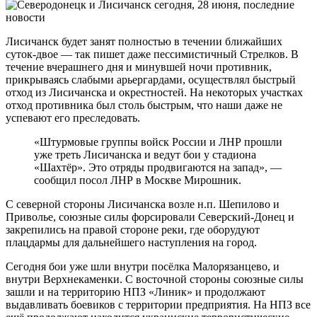
Лисичанск будет занят полностью в течении ближайших
суток-двое — так пишет даже пессимистичный Стрелков. В
течение вчерашнего дня и минувшей ночи противник,
прикрываясь слабыми арьергардами, осуществлял быстрый
отход из Лисичанска и окрестностей. На некоторых участках
отход противника был столь быстрым, что наши даже не
успевают его преследовать.
«Штурмовые группы войск России и ЛНР прошли
уже треть Лисичанска и ведут бои у стадиона
«Шахтёр». Это отряды продвигаются на запад», —
сообщил посол ЛНР в Москве Мирошник.
С северной стороны Лисичанска возле н.п. Шепилово и
Приволье, союзные силы форсировали Северский-Донец и
закрепились на правой стороне реки, где оборудуют
плацдармы для дальнейшего наступления на город.
Сегодня бои уже шли внутри посёлка Малорязанцево, и
внутри Верхнекаменки. С восточной стороны союзные силы
зашли и на территорию НПЗ «Линик» и продолжают
выдавливать боевиков с территории предприятия. На НПЗ все