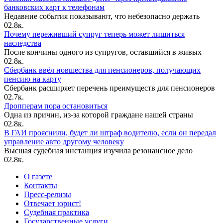
банковских карт к телефонам
Недавние события показывают, что небезопасно держать
0
2.8к.
Почему переживший супруг теперь может лишиться
наследства
После кончины одного из супругов, оставшийся в живых
0
2.8к.
Сбербанк ввёл новшества для пенсионеров, получающих
пенсию на карту
Сбербанк расширяет перечень преимуществ для пенсионеров
0
2.7к.
Дропперам пора остановиться
Одна из причин, из-за которой граждане нашей страны
0
2.8к.
В ГАИ прояснили, будет ли штраф водителю, если он передал
управление авто другому человеку
Высшая судебная инстанция изучила резонансное дело
0
2.8к.
О газете
Контакты
Пресс-релизы
Отвечает юрист!
Судебная практика
Государственные услуги