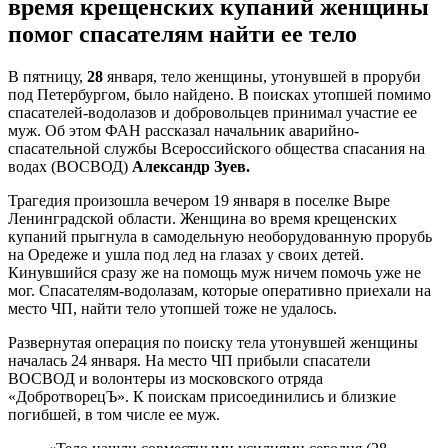
время крещенских купаний женщины
помог спасателям найти ее тело
В пятницу,
28
января, тело женщины, утонувшей в проруби
под Петербургом, было найдено. В поисках утопшей помимо
спасателей-водолазов и добровольцев принимал участие ее
муж. Об этом ФАН рассказал начальник аварийно-
спасательной службы Всероссийского общества спасания на
водах (ВОСВОД)
Александр Зуев.
Трагедия произошла вечером 19 января в поселке Выре
Ленинградской области. Женщина во время крещенских
купаний прыгнула в самодельную необорудованную прорубь
на Оредеже и ушла под лед на глазах у своих детей.
Кинувшийся сразу же на помощь муж ничем помочь уже не
мог. Спасателям-водолазам, которые оперативно приехали на
место ЧП, найти тело утопшей тоже не удалось.
Развернутая операция по поиску тела утонувшей женщины
началась 24 января. На место ЧП прибыли спасатели
ВОСВОД и волонтеры из московского отряда
«ДобротворецЪ». К поискам присоединились и близкие
погибшей, в том числе ее муж.