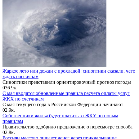
Жаркое лето или дожди с прохладой: синоптики сказали, чего
ждать россиянам
Синоптики представили ориентировочный прогноз погоды
0
36.9к.
С мая вводятся обновленные правила расчета оплаты услуг
ЖКХ по счетчикам
С мая текущего года в Российской Федерации начинают
0
2.9к.
Собственники жилья будут платить за ЖКУ по новым
правилам
Правительство одобрило предложение о пересмотре способа
0
2.8к.
Россиян массово лишают денег через прикладывание