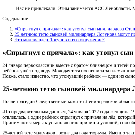
отвлеклась, а один ребёнок спрыгнул с причала на лёд, котор
Принимаются меры к установлению причин и условий, способс
25-летней тете мальчиков грозит два года тюрьмы. Именно так
Что миллиардер Логунов и его окружен
Пока Интернет и паблики гремят новостью о пропаже сына госп
ребёнок — младенец. В соцсетях Логунова под последним пос
-Примите соболезнования от нашей семьи. Держитесь. Эт
-Соболезную вам, Станислав! Дай вам Бог терпения переж
вами. И не хочет, чтобы вы опускали руки, — поддержив
Напомним, подобный случай в Ленинградской области произошёл
пор не нашли.
Кстати, выход на лёд в Санкт-Петербурге запрещён до 15 апре
можно выходить во время устойчивого минуса с 16 января по 1
Оцените статью