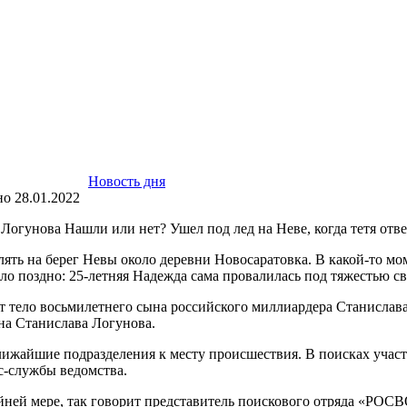
ижайшие подразделения к месту происшествия. В поисках участв
сс-службы ведомства.
айней мере, так говорит представитель поискового отряда «РОС
Мы в субботу будем продолжать поиски утонувшей женщины, — 
нислава Логунова
садить в тюрьму из-за смерти ее племянника
 миллиардера Станислава Логунова
шли погулять на берег Невы около деревни Новосаратовка. В как
, но было поздно: 25-летняя Надежда сама провалилась под тяже
вей миллиардера Станислава Логунова. Состояние бизнес-коуча 
огунова могут посадить в тюрьму из-за
возбудил уголовное дело по статье-причинение смерти по неос
6 г.р. пошла на прогулку со своими племянниками 2014 г.р. по 