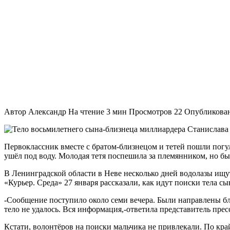
-Сообщение поступило около семи вечера. Были направлены бл
тело не удалось. Вся информация,-ответила представитель пре
Кстати, волонтёров на поиски мальчика не привлекали. По кр
-Нас не привлекали. Этим занимается АСС Ленобласти. 
Содержание
«Спрыгнул с причала»: как утонул сын миллиардера Ста
25-летнюю тетю сыновей миллиардера Логунова могут по
Что миллиардер Логунов и его окружение?
«Спрыгнул с причала»: как утонул сын
24 января первоклассник вместе с братом-близнецом и тетей по
ребёнок ушёл под воду. Молодая тетя поспешила за племянником
Позже, стало известно, что утонувший ребёнок — один из сыно
25-летнюю тетю сыновей миллиардера Л
После трагедии Следственный комитет Ленинградской области 
-По предварительным данным, 24 января 2022 года женщина 199