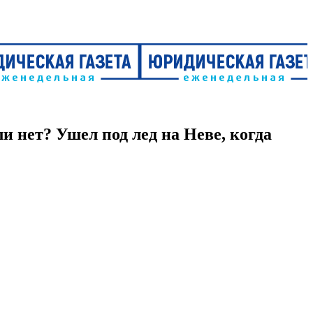
 нет? Ушел под лед на Неве, когда
Новость дня
ент, мальчик спрыгнул на лёд и тот под ним треснул, ребёнок
его тела в ледяную Неву, но ей удалось выбраться.
а Логунова. В пресс-службе АСС Ленинградской области