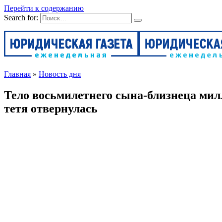
Перейти к содержанию
Search for:
Главная
»
Новость дня
Тело восьмилетнего сына-близнеца мил
тетя отвернулась
Автор
Александр
На чтение
3 мин
Просмотров
22
Опубликова
Первоклассник вместе с братом-близнецом и тетей пошли погул
ушёл под воду. Молодая тетя поспешила за племянником, но был
В Ленинградской области в Неве несколько дней водолазы ищу
«Курьер. Среда» 27 января рассказали, как идут поиски тела с