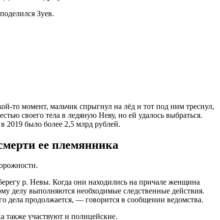
вному делу выполняются необходимые следственные действия.
о дела продолжается, — говорится в сообщении ведомства.
ка также участвуют и полицейские.
 у бизнес-коуча трое детей: два сына-близнеца и третий
и всячески поддерживают и миллиардера, и его семьи.
воих детей. Я уверен, он (погибший ребёнок) смотрит за
деж ушла под лёд 41-летняя купальщица. Ее тело также до сих
ы, карьеры и водохранилища, на замерзшую поверхность которых