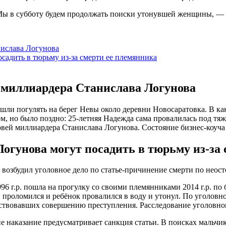
ый проломился и ребёнок провалился в воду и утонул. По уголо
твовавших совершению преступления. Расследование уголовног
ие наказание предусматривает санкция статьи. В поисках мальчи
ие?
одина Логунова, сам миллиардер хранит молчание. Известно, что
том множество комментариев неравнодушных людей. Пользовател
о ужасная трагедия, — пишет знакомая семьи Логунова.
ить все это. Будьте сильными и продолжайте жить для семьи и с
ает другой пользователь Станислава Логунова.
 буквально за неделю до этого: 19 января в купели на реке Оре
ля. Исключение составляют Финский залив, а также озера, пруд
4 марта.