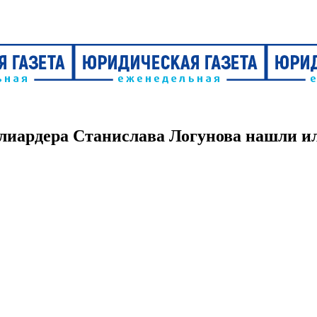
лиардера Станислава Логунова нашли или
но
28.01.2022
ять на берег Невы около деревни Новосаратовка. В какой-то мом
о поздно: 25-летняя Надежда сама провалилась под тяжестью сво
т тело восьмилетнего сына российского миллиардера Станислав
ына Станислава Логунова.