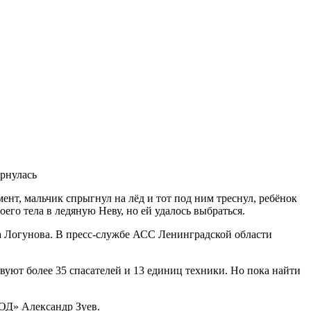
уют более 35 спасателей и 13 единиц техники. Но пока найти
ВОД» Александр Зуев.
поделился Зуев.
ой-то момент, мальчик спрыгнул на лёд и тот под ним треснул,
стью своего тела в ледяную Неву, но ей удалось выбраться.
в 2019 было более 2,5 млрд рублей.
 смерти ее племянника
торожности.
берегу р. Невы. Когда они находились на причале женщина