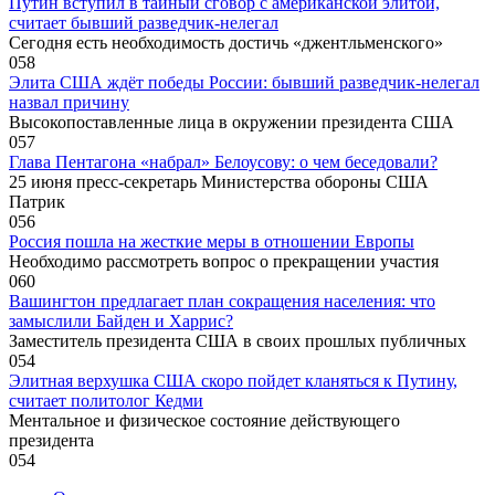
Путин вступил в тайный сговор с американской элитой,
считает бывший разведчик-нелегал
Сегодня есть необходимость достичь «джентльменского»
0
58
Элита США ждёт победы России: бывший разведчик-нелегал
назвал причину
Высокопоставленные лица в окружении президента США
0
57
Глава Пентагона «набрал» Белоусову: о чем беседовали?
25 июня пресс-секретарь Министерства обороны США
Патрик
0
56
Россия пошла на жесткие меры в отношении Европы
Необходимо рассмотреть вопрос о прекращении участия
0
60
Вашингтон предлагает план сокращения населения: что
замыслили Байден и Харрис?
Заместитель президента США в своих прошлых публичных
0
54
Элитная верхушка США скоро пойдет кланяться к Путину,
считает политолог Кедми
Ментальное и физическое состояние действующего
президента
0
54