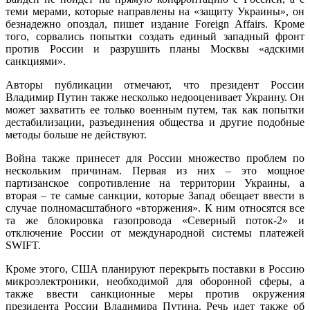
теми мерами, которые направлены на «защиту Украины», он
безнадежно опоздал, пишет издание Foreign Affairs. Кроме
того, сорвались попытки создать единый западный фронт
против России и разрушить планы Москвы «адскими
санкциями».
Авторы публикации отмечают, что президент России
Владимир Путин также несколько недооценивает Украину. Он
может захватить ее только военным путем, так как попытки
дестабилизации, разъединения общества и другие подобные
методы больше не действуют.
Война также принесет для России множество проблем по
нескольким причинам. Первая из них – это мощное
партизанское сопротивление на территории Украины, а
вторая – те самые санкции, которые Запад обещает ввести в
случае полномасштабного «вторжения». К ним относятся все
та же блокировка газопровода «Северный поток-2» и
отключение России от международной системы платежей
SWIFT.
Кроме этого, США планируют перекрыть поставки в Россию
микроэлектроники, необходимой для оборонной сферы, а
также ввести санкционные меры против окружения
президента России Владимира Путина. Речь идет также об