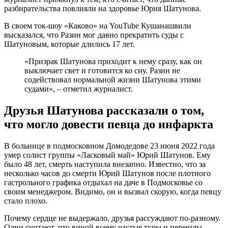
разбирательства повлияли на здоровье Юрия Шатунова.
В своем ток-шоу «Каково» на YouTube Кушанашвили
высказался, что Разин мог давно прекратить суды с
Шатуновым, которые длились 17 лет.
«Призрак Шатунова приходит к нему сразу, как он
выключает свет и готовится ко сну. Разин не
содействовал нормальной жизни Шатунова этими
судами», – отметил журналист.
Друзья Шатунова рассказали о том,
что могло довести певца до инфаркта
В больнице в подмосковном Домодедове 23 июня 2022 года
умер солист группы «Ласковый май» Юрий Шатунов. Ему
было 48 лет, смерть наступила внезапно. Известно, что за
несколько часов до смерти Юрий Шатунов после плотного
гастрольного графика отдыхал на даче в Подмосковье со
своим менеджером. Видимо, он и вызвал скорую, когда певцу
стало плохо.
Почему сердце не выдержало, друзья рассуждают по-разному.
Одни считают, что виной всему частые туры и переезды.