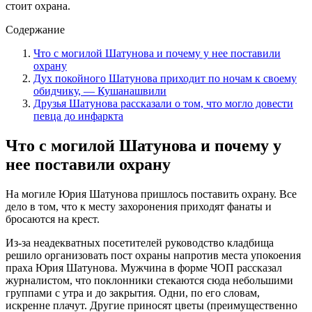
стоит охрана.
Содержание
Что с могилой Шатунова и почему у нее поставили
охрану
Дух покойного Шатунова приходит по ночам к своему
обидчику, — Кушанашвили
Друзья Шатунова рассказали о том, что могло довести
певца до инфаркта
Что с могилой Шатунова и почему у
нее поставили охрану
На могиле Юрия Шатунова пришлось поставить охрану. Все
дело в том, что к месту захоронения приходят фанаты и
бросаются на крест.
Из-за неадекватных посетителей руководство кладбища
решило организовать пост охраны напротив места упокоения
праха Юрия Шатунова. Мужчина в форме ЧОП рассказал
журналистом, что поклонники стекаются сюда небольшими
группами с утра и до закрытия. Одни, по его словам,
искренне плачут. Другие приносят цветы (преимущественно