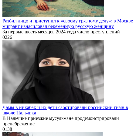
Разбил лицо и приступил к «своему грязному делу»: в Москве
мигрант изнасиловал беременную русскую женщину
За первые шесть месяцев 2024 года число преступлений
0
226
Дамы в никабах и их дети саботировали российский гимн в
школе Нальчика
В Нальчике приезжие мусульмане продемонстрировали
пренебрежение
0
138