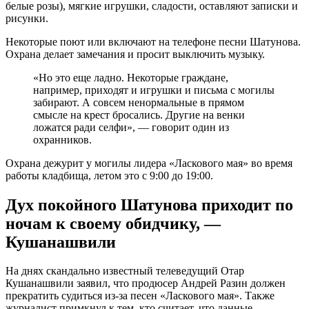
белые розы), мягкие игрушки, сладости, оставляют записки и
рисунки.
Некоторые поют или включают на телефоне песни Шатунова.
Охрана делает замечания и просит выключить музыку.
«Но это еще ладно. Некоторые граждане,
например, приходят и игрушки и письма с могилы
забирают. А совсем ненормальные в прямом
смысле на крест бросались. Другие на венки
ложатся ради селфи», — говорит один из
охранников.
Охрана дежурит у могилы лидера «Ласкового мая» во время
работы кладбища, летом это с 9:00 до 19:00.
Дух покойного Шатунова приходит по
ночам к своему обидчику, —
Кушанашвили
На днях скандально известный телеведущий Отар
Кушанашвили заявил, что продюсер Андрей Разин должен
прекратить судиться из-за песен «Ласкового мая». Также
журналист примкнул к тем, кто считает, что данные