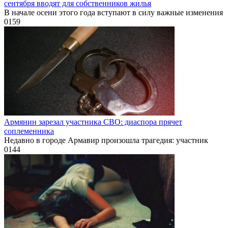
сентября вводят для собственников жилья
В начале осени этого года вступают в силу важные изменения
0
159
Армянин зарезал участника СВО: диаспора прячет
соплеменника
Недавно в городе Армавир произошла трагедия: участник
0
144