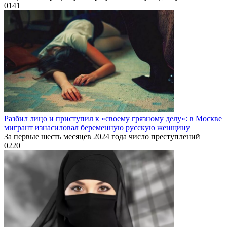
0
141
Разбил лицо и приступил к «своему грязному делу»: в Москве
мигрант изнасиловал беременную русскую женщину
За первые шесть месяцев 2024 года число преступлений
0
220