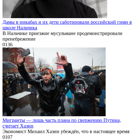
Дамы в никабах и их дети саботировали российский гимн в
школе Нальчика
В Нальчике приезжие мусульмане продемонстрировали
пренебрежение
0
136
Мигранты — лишь часть плана по свержению Путина,
считает Хазин
Экономист Михаил Хазин убеждён, что в настоящее время
0
107