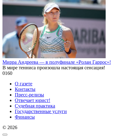
Мирра Андреева — в полуфинале «Ролан Гаррос»!
В мире тенниса произошла настоящая сенсация!
0
160
О газете
Контакты
Пресс-релизы
Отвечает юрист!
Судебная практика
Государственные услуги
Финансы
© 2026