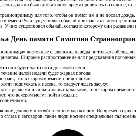
 сено должно было достаточное время пролежать на солнце, ина
Странноприимцу для того, чтобы он помог им и не послал дождь,
 времена Руси существовал обычай приглашать в дом странников,
ка. У них существовал обычай, согласно которому они раздава
ика День памяти Сампсона Страннопри
ноприимца» восточные славянские народы не только соблюдали 
приметам. Широкое распространение для предсказания погодных
то они будут часто идти до самой осени:
 течение целой недели будет жаркая погода;
начает, что в скором времени пойдёт дождь;
хотят подпускать к пасеке, то следует ждать засуху;
ются рывками и сильно машут крыльями, то в скором времени п
ет, что вечером могут пойти осадки;
 солнечными.
ающие деловым и хозяйственным характером. Во времена сущест
го сглаза и заговоров, такие люди носили специальные талисман