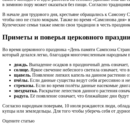
в зимнюю пору может оказаться без пищи. Согласно традициям,
В начале дня трудового дня, крестьяне обращались к Самсону 
чтобы оно не стало мокрым. Также во время «Самсонова дня» во
Купеческие семьи также имели свои традиции в честь праздни
Приметы и поверья церковного праздн
Во время церковного праздника «День памяти Сампсона Стран
который делался легко, благодаря многочисленным народным 
дождь.
Выпадение осадков в праздничный день означает, ч
солнце.
Яркое свечение небесного светила означает, что в
щавель.
Появление липких капель на данном растении оз
пчёлы.
Если данные существа ведут себя агрессивно и не 
стрекозы.
Если во время полёты данные насекомые двига
звездчатка.
Раскрытие лепестков данного растения означа
радуга.
Её появление означает, что ближайшие дни будут
Согласно народным поверьям, 10 июля рождаются люди, облад
купцы или земледельцы. Для того чтобы уберечь себя от дурно
Оцените статью