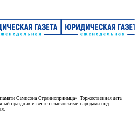
ь памяти Сампсона Странноприимца». Торжественная дата
овный праздник известен славянскими народами под
ня.