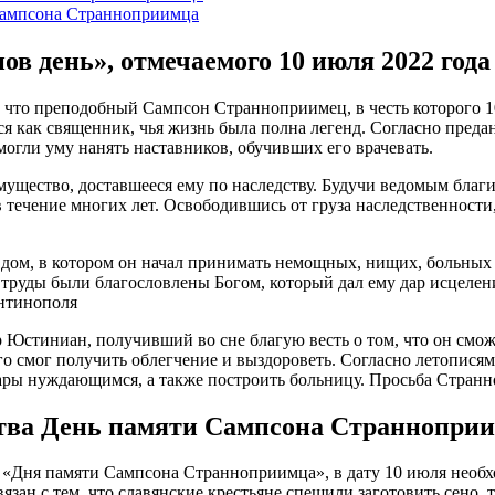
Сампсона Странноприимца
в день», отмечаемого 10 июля 2022 года
, что преподобный Сампсон Странноприимец, в честь которого 
ся как священник, чья жизнь была полна легенд. Согласно пред
могли уму нанять наставников, обучивших его врачевать.
мущество, доставшееся ему по наследству. Будучи ведомым бла
 в течение многих лет. Освободившись от груза наследственнос
 дом, в котором он начал принимать немощных, нищих, больных
о труды были благословлены Богом, который дал ему дар исцеле
антинополя
 Юстиниан, получивший во сне благую весть о том, что он сможе
го смог получить облегчение и выздороветь. Согласно летопися
 дары нуждающимся, а также построить больницу. Просьба Стра
тва День памяти Сампсона Страннопри
«Дня памяти Сампсона Странноприимца», в дату 10 июля необхо
зан с тем, что славянские крестьяне спешили заготовить сено, т