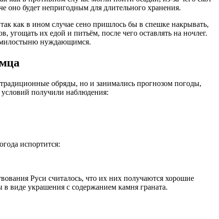
че оно будет непригодным для длительного хранения.
 так как в ином случае сено пришлось бы в спешке накрывать,
 угощать их едой и питьём, после чего оставлять на ночлег.
ли милостыню нуждающимся.
имца
традиционные обряды, но и занимались прогнозом погоды,
 условий получили наблюдения:
огода испортится:
вования Руси считалось, что их них получаются хорошие
ы в виде украшения с содержанием камня граната.