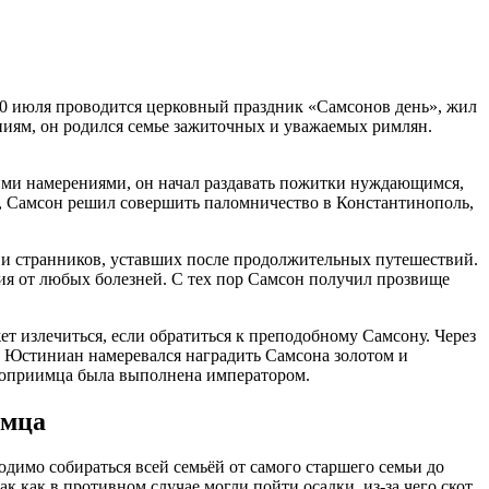
10 июля проводится церковный праздник «Самсонов день», жил
аниям, он родился семье зажиточных и уважаемых римлян.
гими намерениями, он начал раздавать пожитки нуждающимся,
ти, Самсон решил совершить паломничество в Константинополь,
 и странников, уставших после продолжительных путешествий.
ния от любых болезней. С тех пор Самсон получил прозвище
т излечиться, если обратиться к преподобному Самсону. Через
м Юстиниан намеревался наградить Самсона золотом и
нноприимца была выполнена императором.
имца
димо собираться всей семьёй от самого старшего семьи до
ак как в противном случае могли пойти осадки, из-за чего скот