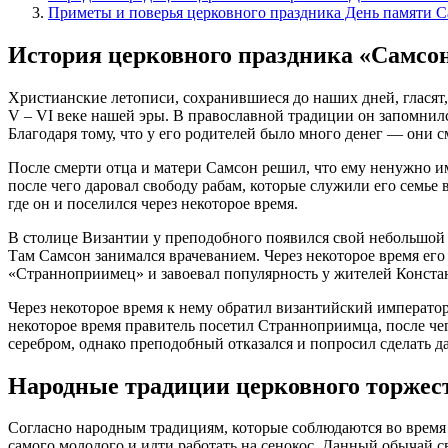
Приметы и поверья церковного праздника День памяти 
История церковного праздника «Самсоно
Христианские летописи, сохранившиеся до наших дней, гласят
V – VI веке нашей эры. В православной традиции он запомнил
Благодаря тому, что у его родителей было много денег — они с
После смерти отца и матери Самсон решил, что ему ненужно и
после чего даровал свободу рабам, которые служили его семье
где он и поселился через некоторое время.
В столице Византии у преподобного появился свой небольшой
Там Самсон занимался врачеванием. Через некоторое время ег
«Странноприимец» и завоевал популярность у жителей Конст
Через некоторое время к нему обратил византийский император
некоторое время правитель посетил Странноприимца, после че
серебром, однако преподобный отказался и попросил сделать
Народные традиции церковного торжес
Согласно народным традициям, которые соблюдаются во время 
самого молодого и идти работать на сенокос. Данный обычай свя