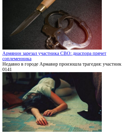
Армянин зарезал участника СВО: диаспора прячет
соплеменника
Недавно в городе Армавир произошла трагедия: участник
0
141