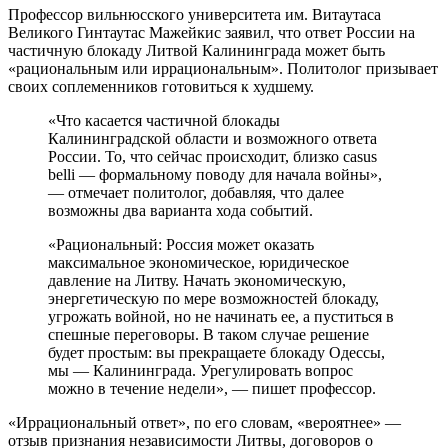
Профессор вильнюсского университета им. Витаутаса
Великого Гинтаутас Мажейкис заявил, что ответ России на
частичную блокаду Литвой Калининграда может быть
«рациональным или иррациональным». Политолог призывает
своих соплеменников готовиться к худшему.
«Что касается частичной блокады
Калининградской области и возможного ответа
России. То, что сейчас происходит, близко casus
belli — формальному поводу для начала войны»,
— отмечает политолог, добавляя, что далее
возможны два варианта хода событий.
«Рациональный: Россия может оказать
максимальное экономическое, юридическое
давление на Литву. Начать экономическую,
энергетическую по мере возможностей блокаду,
угрожать войной, но не начинать ее, а пуститься в
спешные переговоры. В таком случае решение
будет простым: вы прекращаете блокаду Одессы,
мы — Калининграда. Урегулировать вопрос
можно в течение недели», — пишет профессор.
«Иррациональный ответ», по его словам, «вероятнее» —
отзыв признания независимости Литвы, договоров о