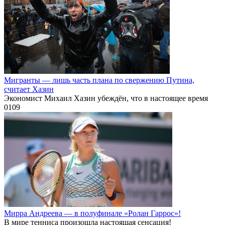
Мигранты — лишь часть плана по свержению Путина,
считает Хазин
Экономист Михаил Хазин убеждён, что в настоящее время
0
109
Мирра Андреева — в полуфинале «Ролан Гаррос»!
В мире тенниса произошла настоящая сенсация!