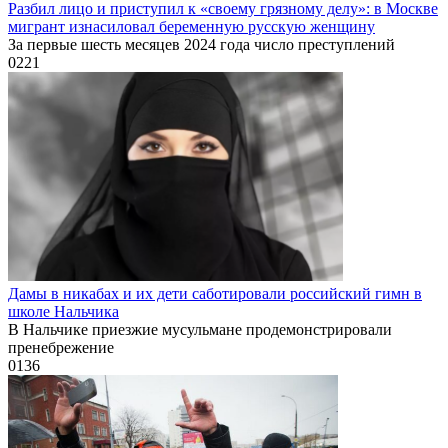
Разбил лицо и приступил к «своему грязному делу»: в Москве
мигрант изнасиловал беременную русскую женщину
За первые шесть месяцев 2024 года число преступлений
0
221
Дамы в никабах и их дети саботировали российский гимн в
школе Нальчика
В Нальчике приезжие мусульмане продемонстрировали
пренебрежение
0
136