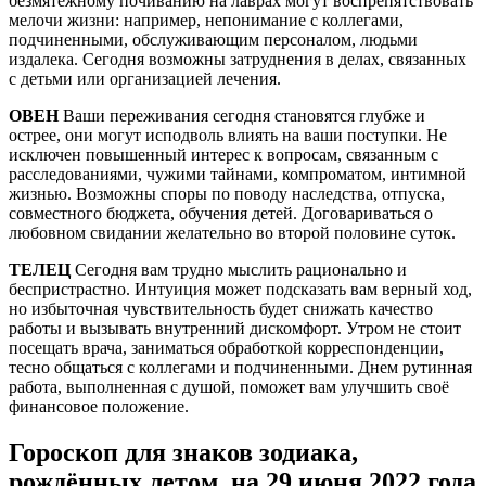
безмятежному почиванию на лаврах могут воспрепятствовать
мелочи жизни: например, непонимание с коллегами,
подчиненными, обслуживающим персоналом, людьми
издалека. Сегодня возможны затруднения в делах, связанных
с детьми или организацией лечения.
ОВЕН
Ваши переживания сегодня становятся глубже и
острее, они могут исподволь влиять на ваши поступки. Не
исключен повышенный интерес к вопросам, связанным с
расследованиями, чужими тайнами, компроматом, интимной
жизнью. Возможны споры по поводу наследства, отпуска,
совместного бюджета, обучения детей. Договариваться о
любовном свидании желательно во второй половине суток.
ТЕЛЕЦ
Сегодня вам трудно мыслить рационально и
беспристрастно. Интуиция может подсказать вам верный ход,
но избыточная чувствительность будет снижать качество
работы и вызывать внутренний дискомфорт. Утром не стоит
посещать врача, заниматься обработкой корреспонденции,
тесно общаться с коллегами и подчиненными. Днем рутинная
работа, выполненная с душой, поможет вам улучшить своё
финансовое положение.
Гороскоп для знаков зодиака,
рождённых летом, на 29 июня 2022 года