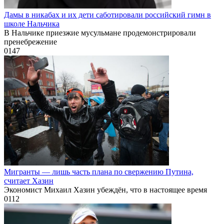
Дамы в никабах и их дети саботировали российский гимн в
школе Нальчика
В Нальчике приезжие мусульмане продемонстрировали
пренебрежение
0
147
Мигранты — лишь часть плана по свержению Путина,
считает Хазин
Экономист Михаил Хазин убеждён, что в настоящее время
0
112