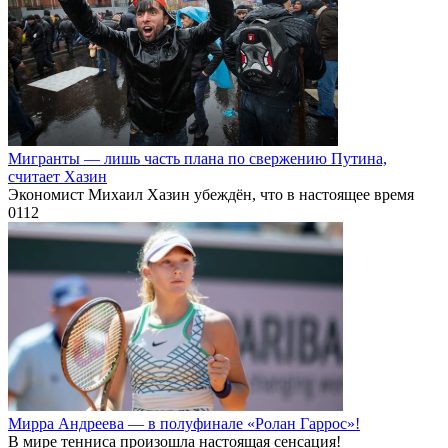
Мигранты — лишь часть плана по свержению Путина,
считает Хазин
Экономист Михаил Хазин убеждён, что в настоящее время
0
112
Мирра Андреева — в полуфинале «Ролан Гаррос»!
В мире тенниса произошла настоящая сенсация!