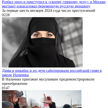
Разбил лицо и приступил к «своему грязному делу»: в Москве
мигрант изнасиловал беременную русскую женщину
За первые шесть месяцев 2024 года число преступлений
0
228
Дамы в никабах и их дети саботировали российский гимн в
школе Нальчика
В Нальчике приезжие мусульмане продемонстрировали
пренебрежение
0
147