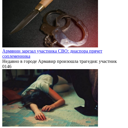
Армянин зарезал участника СВО: диаспора прячет
соплеменника
Недавно в городе Армавир произошла трагедия: участник
0
146