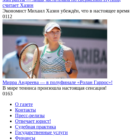
считает Хазин
Экономист Михаил Хазин убеждён, что в настоящее время
0
112
Мирра Андреева — в полуфинале «Ролан Гаррос»!
В мире тенниса произошла настоящая сенсация!
0
163
О газете
Контакты
Пресс-релизы
Отвечает юрист!
Судебная практика
Государственные услуги
Финансы