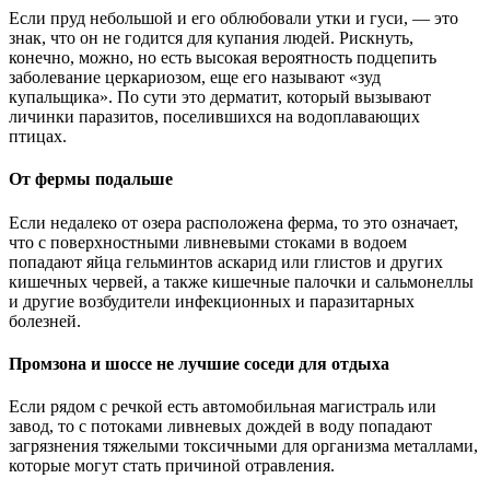
Если пруд небольшой и его облюбовали утки и гуси, — это
знак, что он не годится для купания людей. Рискнуть,
конечно, можно, но есть высокая вероятность подцепить
заболевание церкариозом, еще его называют «зуд
купальщика». По сути это дерматит, который вызывают
личинки паразитов, поселившихся на водоплавающих
птицах.
От фермы подальше
Если недалеко от озера расположена ферма, то это означает,
что с поверхностными ливневыми стоками в водоем
попадают яйца гельминтов аскарид или глистов и других
кишечных червей, а также кишечные палочки и сальмонеллы
и другие возбудители инфекционных и паразитарных
болезней.
Промзона и шоссе не лучшие соседи для отдыха
Если рядом с речкой есть автомобильная магистраль или
завод, то с потоками ливневых дождей в воду попадают
загрязнения тяжелыми токсичными для организма металлами,
которые могут стать причиной отравления.