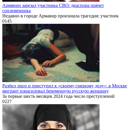
Армянин зарезал участника СВО: диаспора прячет
соплеменника
Недавно в городе Армавир произошла трагедия: участник
0
145
Разбил лицо и приступил к «своему грязному делу»: в Москве
мигрант изнасиловал беременную русскую женщину
За первые шесть месяцев 2024 года число преступлений
0
227