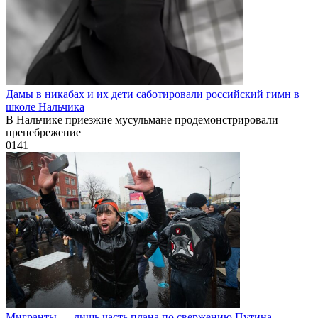
Дамы в никабах и их дети саботировали российский гимн в
школе Нальчика
В Нальчике приезжие мусульмане продемонстрировали
пренебрежение
0
141
Мигранты — лишь часть плана по свержению Путина,