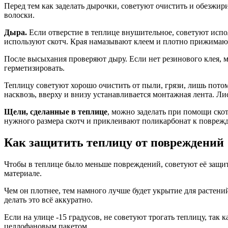
Перед тем как заделать дырочки, советуют очистить и обезжир
волоски.
Дыра.
Если отверстие в теплице внушительное, советуют испол
используют скотч. Края намазывают клеем и плотно прижимают
После высыхания проверяют дыру. Если нет резинового клея, 
герметизировать.
Теплицу советуют хорошо очистить от пыли, грязи, лишь пото
насквозь, вверху и внизу устанавливается монтажная лента. Л
Щели, сделанные в теплице
, можно заделать при помощи скот
нужного размера скотч и приклеивают поликарбонат к повреж
Как защитить теплицу от повреждений
Чтобы в теплице было меньше повреждений, советуют её защит
материале.
Чем он плотнее, тем намного лучше будет укрытие для растени
делать это всё аккуратно.
Если на улице -15 градусов, не советуют трогать теплицу, та
целлофановым пакетом.