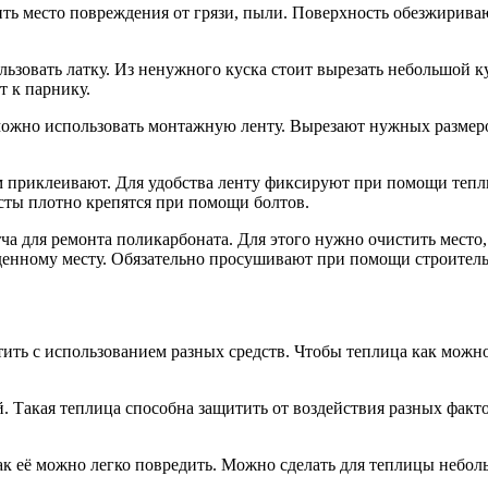
ить место повреждения от грязи, пыли. Поверхность обезжирива
ьзовать латку. Из ненужного куска стоит вырезать небольшой ку
 к парнику.
можно использовать монтажную ленту. Вырезают нужных размеро
м приклеивают. Для удобства ленту фиксируют при помощи тепл
исты плотно крепятся при помощи болтов.
ча для ремонта поликарбоната. Для этого нужно очистить место,
денному месту. Обязательно просушивают при помощи строитель
ить с использованием разных средств. Чтобы теплица как можн
й. Такая теплица способна защитить от воздействия разных факт
к как её можно легко повредить. Можно сделать для теплицы не