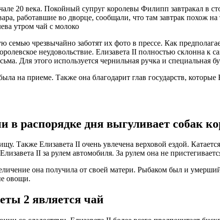
ле 20 века. Покойный супруг королевы Филипп завтракал в сто
овара, работавшие во дворце, сообщали, что там завтрак похож 
ева утром чай с молоко
ую семью чрезвычайно заботят их фото в прессе. Как предполага
ролевское неудовольствие. Елизавета II полностью склонна к са
сьма. Для этого используется чернильная ручка и специальная бу
была на приеме. Также она благодарит глав государств, которые
ни в распорядке дня выгуливает собак ко
. Также Елизавета II очень увлечена верховой ездой. Катается 
 Елизавета II за рулем автомобиля. За рулем она не пристегиваетс
увеличение она получила от своей матери. Рыбаком был и умерш
ые овощи.
еты 2 является чай