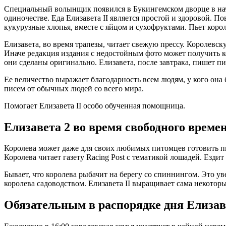
Специальный волынщик появился в Букингемском дворце в нача
одиночестве. Еда Елизавета II является простой и здоровой. П
кукурузные хлопья, вместе с яйцом и сухофруктами. Пьет корол
Елизавета, во время трапезы, читает свежую прессу. Королевск
Иначе редакция издания с недостойным фото может получить ко
они сделаны оригинально. Елизавета, после завтрака, пишет пи
Ее величество выражает благодарность всем людям, у кого она 
писем от обычных людей со всего мира.
Помогает Елизавета II особо обученная помощница.
Елизавета 2 во время свободного време
Королева может даже для своих любимых питомцев готовить пищу
Королева читает газету Racing Post с тематикой лошадей. Ездит
Бывает, что королева рыбачит на берегу со спиннингом. Это 
королева садоводством. Елизавета II выращивает сама некотор
Обязательным в распорядке дня Елизав