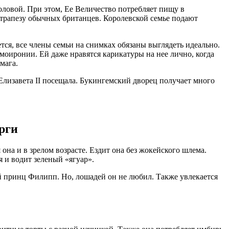
ловой. При этом, Ее Величество потребляет пищу в
на трапезу обычных британцев. Королевской семье подают
ется, все члены семьи на снимках обязаны выглядеть идеально.
моиронии. Ей даже нравятся карикатуры на нее лично, когда
мага.
 Елизавета II посещала. Букингемский дворец получает много
рги
она и в зрелом возрасте. Ездит она без жокейского шлема.
я и водит зеленый «ягуар».
ий принц Филипп. Но, лошадей он не любил. Также увлекается