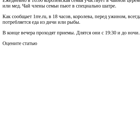
Ежедневно в 16:00 королевская семья участвует в чайной церем
или мед. Чай члены семьи пьют в специально шатре.
Как сообщает 1rre.ru, в 18 часов, королева, перед ужином, вс
потребляется еда из дичи или рыбы.
В конце вечера проходят приемы. Длятся они с 19:30 и до ночи.
Оцените статью