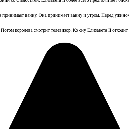
онии со сладостями. Елизавета II более всего предпочитает бис
егда принимает ванну. Она принимает ванну и утром. Перед ужин
 Потом королева смотрит телевизор. Ко сну Елизавета II отходит