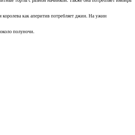
квитные торты с разной начинкой. Также она потребляет имбирь
ом королева как аперитив потребляет джин. На ужин
 около полуночи.